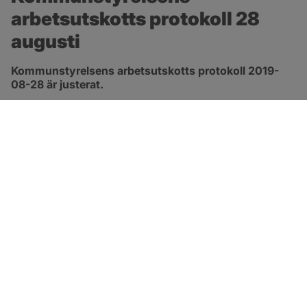
arbetsutskotts protokoll 28 
augusti
Kommunstyrelsens arbetsutskotts protokoll 2019-
08-28 är justerat.
pdf, 343.2 kB, öppnas i nytt fönster.
Länk till protokoll
SOTENÄS KOMMUN
Besöksadress
Parkgatan 46
456 80 Kungshamn