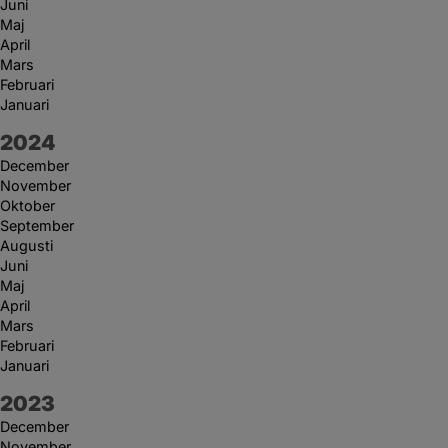
Juni
Maj
April
Mars
Februari
Januari
År:
2024
December
November
Oktober
September
Augusti
Juni
Maj
April
Mars
Februari
Januari
År:
2023
December
November