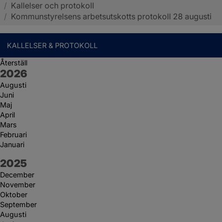
/
Kallelser och protokoll
Sotenäs kommun
/
Kommunstyrelsens arbetsutskotts protokoll 28 augusti
KALLELSER & PROTOKOLL
Återställ
År:
2026
Augusti
Juni
Maj
April
Mars
Februari
Januari
År:
2025
December
November
Oktober
September
Augusti