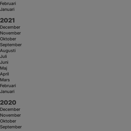
Februari
Januari
År:
2021
December
November
Oktober
September
Augusti
Juli
Juni
Maj
April
Mars
Februari
Januari
År:
2020
December
November
Oktober
September