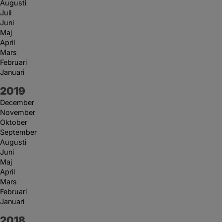
Augusti
Juli
Juni
Maj
April
Mars
Februari
Januari
År:
2019
December
November
Oktober
September
Augusti
Juni
Maj
April
Mars
Februari
Januari
År:
2018