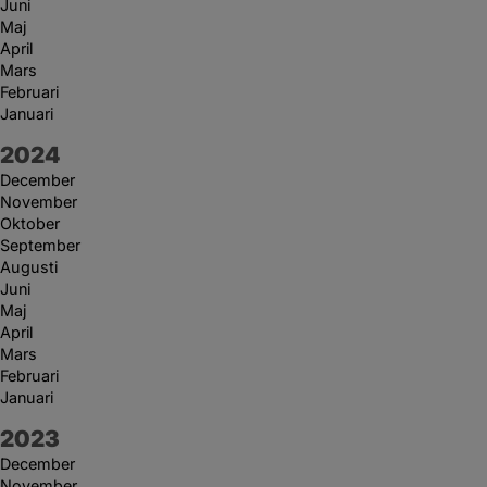
Juni
Maj
April
Mars
Februari
Januari
År:
2024
December
November
Oktober
September
Augusti
Juni
Maj
April
Mars
Februari
Januari
År:
2023
December
November