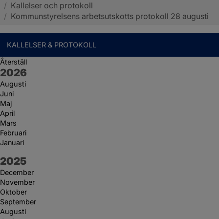
/
Kallelser och protokoll
Sotenäs kommun
/
Kommunstyrelsens arbetsutskotts protokoll 28 augusti
KALLELSER & PROTOKOLL
Återställ
År:
2026
Augusti
Juni
Maj
April
Mars
Februari
Januari
År:
2025
December
November
Oktober
September
Augusti