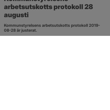
arbetsutskotts protokoll 28 
augusti
Kommunstyrelsens arbetsutskotts protokoll 2019-
08-28 är justerat.
pdf, 343.2 kB, öppnas i nytt fönster.
Länk till protokoll
SOTENÄS KOMMUN
Besöksadress
Parkgatan 46
456 80 Kungshamn