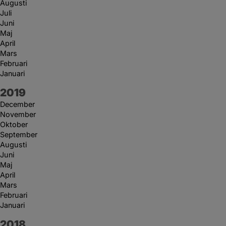
Augusti
Juli
Juni
Maj
April
Mars
Februari
Januari
År:
2019
December
November
Oktober
September
Augusti
Juni
Maj
April
Mars
Februari
Januari
År:
2018