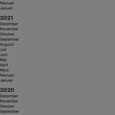
Februari
Januari
År:
2021
December
November
Oktober
September
Augusti
Juli
Juni
Maj
April
Mars
Februari
Januari
År:
2020
December
November
Oktober
September