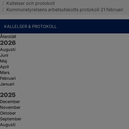
/
Kallelser och protokoll
Sotenäs kommun
/
Kommunstyrelsens arbetsutskotts protokoll 21 februari
KALLELSER & PROTOKOLL
Återställ
År:
2026
Augusti
Juni
Maj
April
Mars
Februari
Januari
År:
2025
December
November
Oktober
September
Augusti