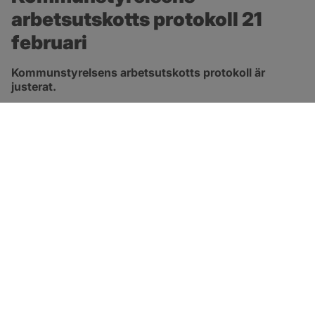
arbetsutskotts protokoll 21 
februari
Kommunstyrelsens arbetsutskotts protokoll är 
justerat.
pdf, 124 kB, öppnas i nytt fönster.
Länk till protokoll
SOTENÄS KOMMUN
Besöksadress
Parkgatan 46
456 80 Kungshamn