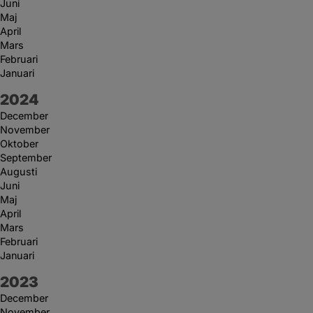
Juni
Maj
April
Mars
Februari
Januari
År:
2024
December
November
Oktober
September
Augusti
Juni
Maj
April
Mars
Februari
Januari
År:
2023
December
November