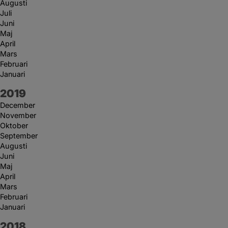
Augusti
Juli
Juni
Maj
April
Mars
Februari
Januari
År:
2019
December
November
Oktober
September
Augusti
Juni
Maj
April
Mars
Februari
Januari
År:
2018