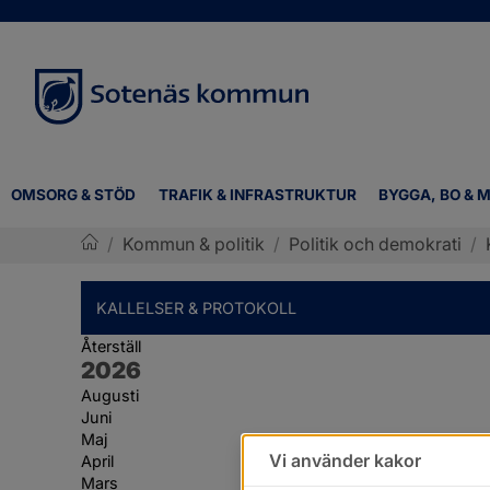
OMSORG & STÖD
TRAFIK & INFRASTRUKTUR
BYGGA, BO & M
/
Kommun & politik
/
Politik och demokrati
/
Sotenäs kommun
KALLELSER & PROTOKOLL
Återställ
År:
2026
Augusti
Juni
Maj
Vi använder kakor
April
Mars