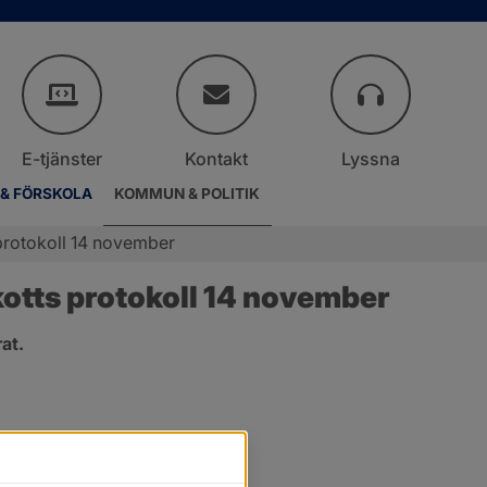
E-tjänster
Kontakt
Lyssna
 & FÖRSKOLA
KOMMUN & POLITIK
protokoll 14 november
tts protokoll 14 november
at.
er.