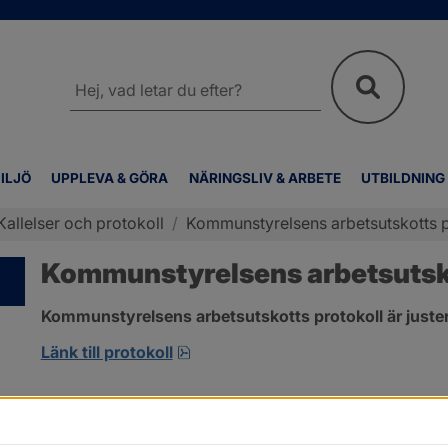
Sök
på
webbplatsen
ILJÖ
UPPLEVA & GÖRA
NÄRINGSLIV & ARBETE
UTBILDNING
Kallelser och protokoll
/
Kommunstyrelsens arbetsutskotts 
Kommunstyrelsens arbetsutsko
Kommunstyrelsens arbetsutskotts protokoll är juster
pdf, 315.3 kB, öppnas i nytt fönst
Länk till protokoll