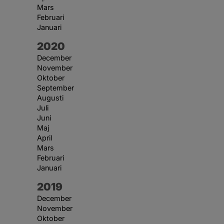
Mars
Februari
Januari
År:
2020
December
November
Oktober
September
Augusti
Juli
Juni
Maj
April
Mars
Februari
Januari
År:
2019
December
November
Oktober