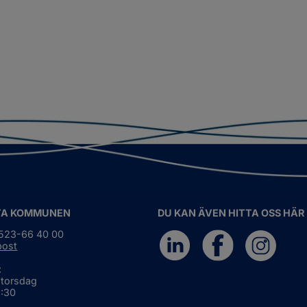
TA KOMMUNEN
DU KAN ÄVEN HITTA OSS HÄR
0523-66 40 00
post
:
 torsdag
6:30