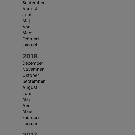
September
Augusti
Juni
Maj
April
Mars
Februari
Januari
År:
2018
December
November
Oktober
September
Augusti
Juni
Maj
April
Mars
Februari
Januari
År:
2017