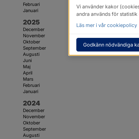
Februari
Vi använder kakor (cookies
Januari
andra används för statisti
År:
2025
Läs mer i vår cookiepolicy
December
November
Oktober
Godkänn nödvändiga k
September
Augusti
Juni
Maj
April
Mars
Februari
Januari
År:
2024
December
November
Oktober
September
Augusti