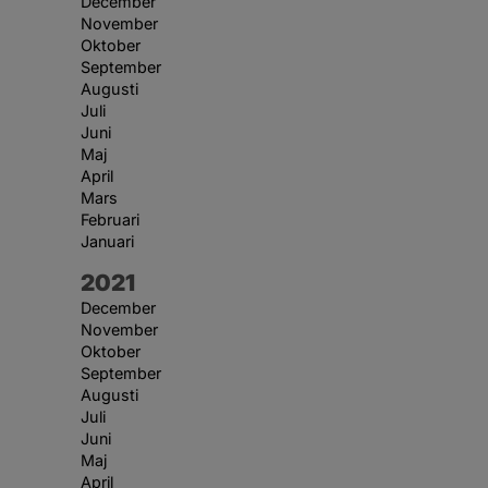
December
November
Oktober
September
Augusti
Juli
Juni
Maj
April
Mars
Februari
Januari
År:
2021
December
November
Oktober
September
Augusti
Juli
Juni
Maj
April