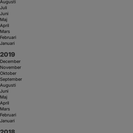
Augusti
Juli
Juni
Maj
April
Mars
Februari
Januari
År:
2019
December
November
Oktober
September
Augusti
Juni
Maj
April
Mars
Februari
Januari
År:
2018