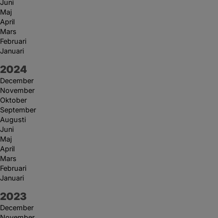
Juni
Maj
April
Mars
Februari
Januari
År:
2024
December
November
Oktober
September
Augusti
Juni
Maj
April
Mars
Februari
Januari
År:
2023
December
November