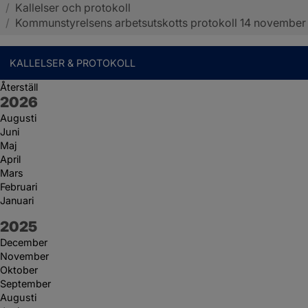
/
Kallelser och protokoll
Sotenäs kommun
/
Kommunstyrelsens arbetsutskotts protokoll 14 november
KALLELSER & PROTOKOLL
Återställ
År:
2026
Augusti
Juni
Maj
April
Mars
Februari
Januari
År:
2025
December
November
Oktober
September
Augusti