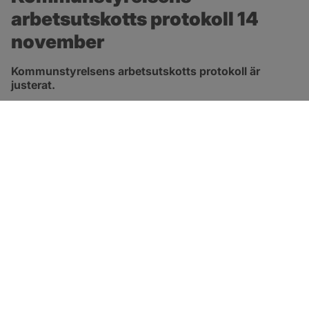
arbetsutskotts protokoll 14 
november
Kommunstyrelsens arbetsutskotts protokoll är 
justerat.
pdf, 315.3 kB, öppnas i nytt fönster.
Länk till protokoll
SOTENÄS KOMMUN
Besöksadress
Parkgatan 46
456 80 Kungshamn