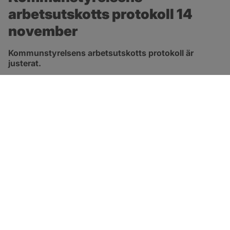
arbetsutskotts protokoll 14 
november
Kommunstyrelsens arbetsutskotts protokoll är 
justerat.
pdf, 315.3 kB, öppnas i nytt fönster.
Länk till protokoll
SOTENÄS KOMMUN
Besöksadress
Parkgatan 46
456 80 Kungshamn