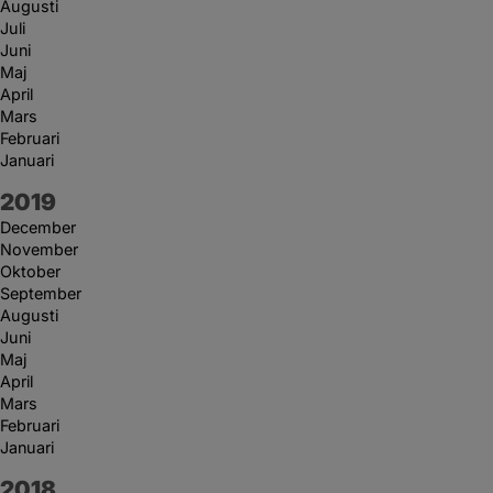
Augusti
Juli
Juni
Maj
April
Mars
Februari
Januari
År:
2019
December
November
Oktober
September
Augusti
Juni
Maj
April
Mars
Februari
Januari
År:
2018