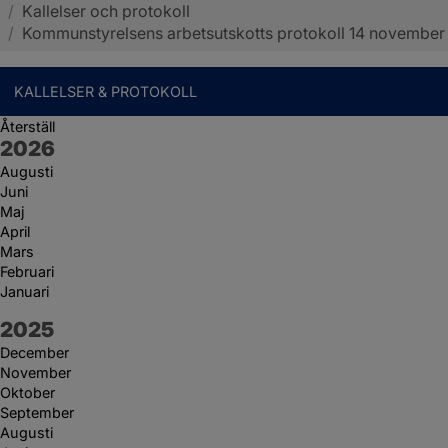
/
Kallelser och protokoll
Sotenäs kommun
/
Kommunstyrelsens arbetsutskotts protokoll 14 november
KALLELSER & PROTOKOLL
Återställ
År:
2026
Augusti
Juni
Maj
April
Mars
Februari
Januari
År:
2025
December
November
Oktober
September
Augusti