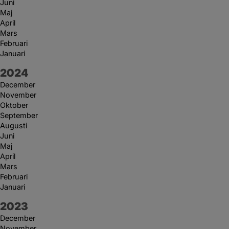
Juni
Maj
April
Mars
Februari
Januari
År:
2024
December
November
Oktober
September
Augusti
Juni
Maj
April
Mars
Februari
Januari
År:
2023
December
November