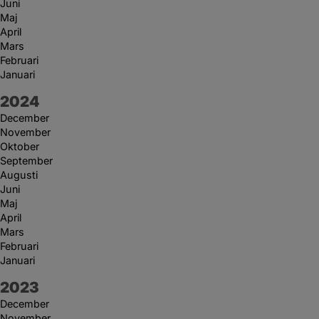
Juni
Maj
April
Mars
Februari
Januari
År:
2024
December
November
Oktober
September
Augusti
Juni
Maj
April
Mars
Februari
Januari
År:
2023
December
November