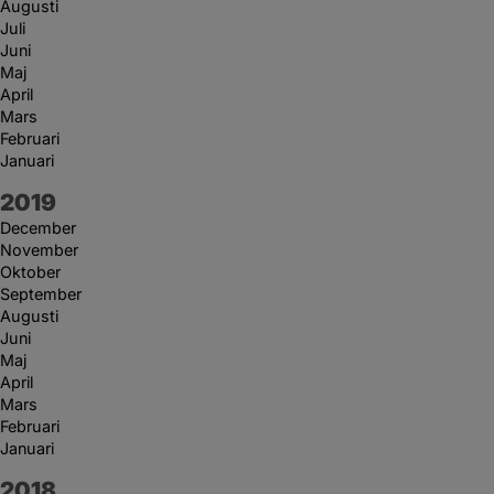
Augusti
Juli
Juni
Maj
April
Mars
Februari
Januari
År:
2019
December
November
Oktober
September
Augusti
Juni
Maj
April
Mars
Februari
Januari
År:
2018