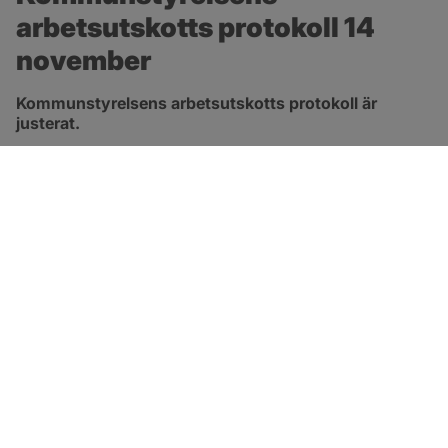
arbetsutskotts protokoll 14 
november
Kommunstyrelsens arbetsutskotts protokoll är 
justerat.
pdf, 315.3 kB, öppnas i nytt fönster.
Länk till protokoll
SOTENÄS KOMMUN
Besöksadress
Parkgatan 46
456 80 Kungshamn