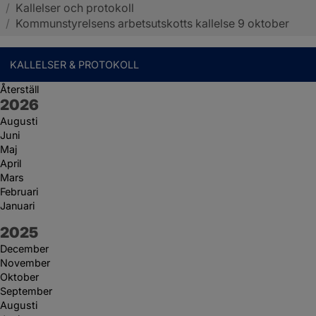
/
Kallelser och protokoll
Sotenäs kommun
/
Kommunstyrelsens arbetsutskotts kallelse 9 oktober
KALLELSER & PROTOKOLL
Återställ
År:
2026
Augusti
Juni
Maj
April
Mars
Februari
Januari
År:
2025
December
November
Oktober
September
Augusti