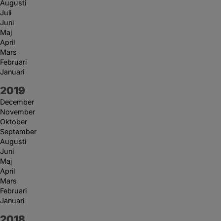
Augusti
Juli
Juni
Maj
April
Mars
Februari
Januari
År:
2019
December
November
Oktober
September
Augusti
Juni
Maj
April
Mars
Februari
Januari
År:
2018