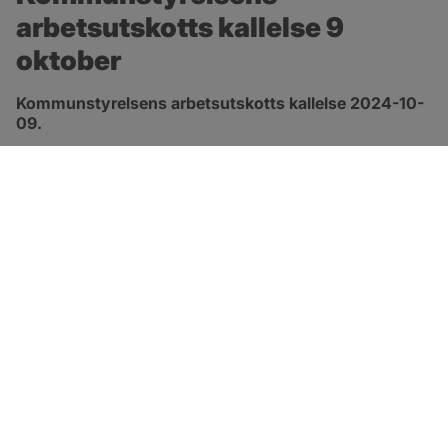
arbetsutskotts kallelse 9 
oktober
Kommunstyrelsens arbetsutskotts kallelse 2024-10-
09.
pdf, 186.9 kB, öppnas i nytt fönster.
Länk till kallelse
SOTENÄS KOMMUN
Besöksadress
Parkgatan 46
456 80 Kungshamn