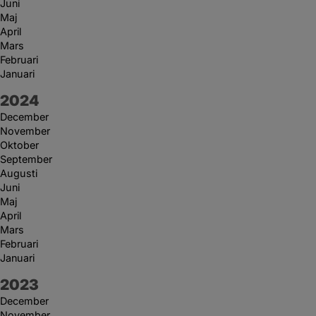
Juni
Maj
April
Mars
Februari
Januari
År:
2024
December
November
Oktober
September
Augusti
Juni
Maj
April
Mars
Februari
Januari
År:
2023
December
November