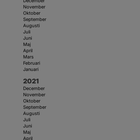
December
November
Oktober
September
Augusti
Juli
Juni
Maj
April
Mars
Februari
Januari
År:
2021
December
November
Oktober
September
Augusti
Juli
Juni
Maj
April