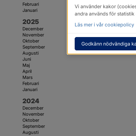
Februari
Vi använder kakor (cookies
Januari
andra används för statisti
År:
2025
Läs mer i vår cookiepolicy
December
November
Oktober
Godkänn nödvändiga k
September
Augusti
Juni
Maj
April
Mars
Februari
Januari
År:
2024
December
November
Oktober
September
Augusti