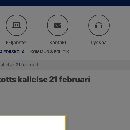
E-tjänster
Kontakt
Lyssna
 & FÖRSKOLA
KOMMUN & POLITIK
llelse 21 februari
ts kallelse 21 februari