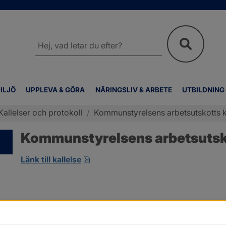
Sök
på
webbplatsen
ILJÖ
UPPLEVA & GÖRA
NÄRINGSLIV & ARBETE
UTBILDNING
Kallelser och protokoll
/
Kommunstyrelsens arbetsutskotts ka
Kommunstyrelsens arbetsutskot
pdf, öppnas i nytt fönster.
Länk till kallelse