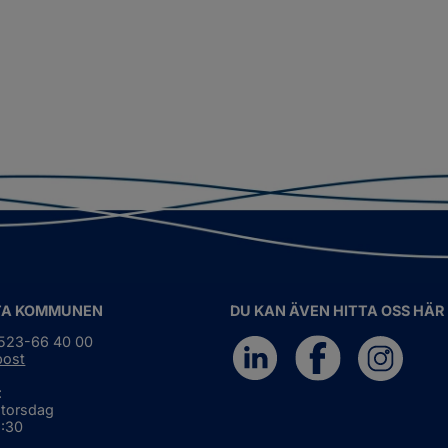
TA KOMMUNEN
DU KAN ÄVEN HITTA OSS HÄR
0523-66 40 00
post
:
 torsdag
6:30