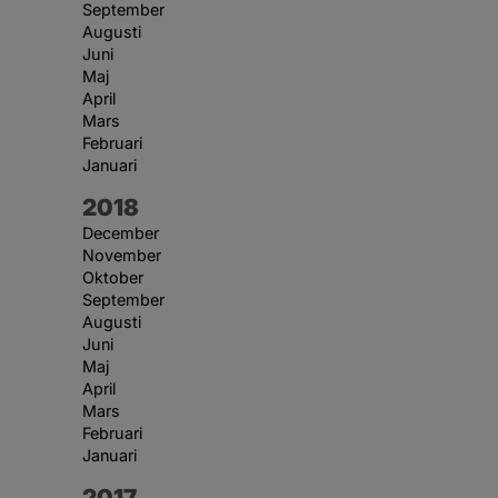
September
Augusti
Juni
Maj
April
Mars
Februari
Januari
År:
2018
December
November
Oktober
September
Augusti
Juni
Maj
April
Mars
Februari
Januari
År:
2017