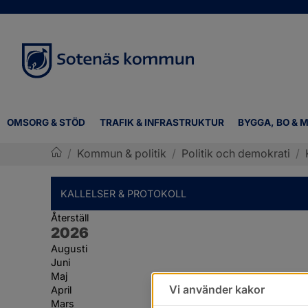
OMSORG & STÖD
TRAFIK & INFRASTRUKTUR
BYGGA, BO & M
/
Kommun & politik
/
Politik och demokrati
/
Sotenäs kommun
KALLELSER & PROTOKOLL
Återställ
År:
2026
Augusti
Juni
Maj
Vi använder kakor
April
Mars