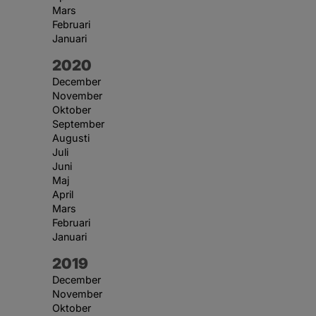
Mars
Februari
Januari
År:
2020
December
November
Oktober
September
Augusti
Juli
Juni
Maj
April
Mars
Februari
Januari
År:
2019
December
November
Oktober