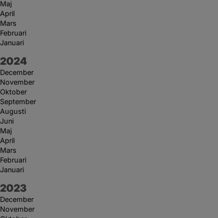
Maj
April
Mars
Februari
Januari
År:
2024
December
November
Oktober
September
Augusti
Juni
Maj
April
Mars
Februari
Januari
År:
2023
December
November