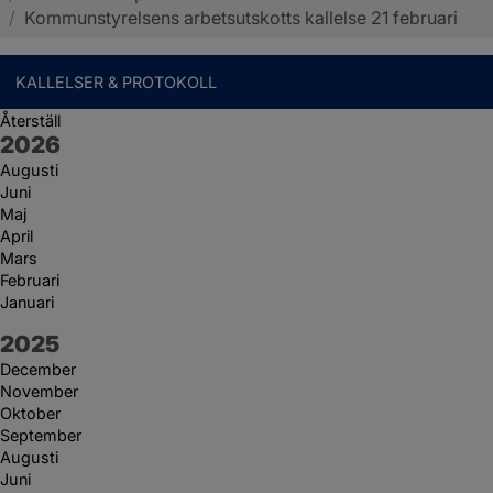
/
Kommunstyrelsens arbetsutskotts kallelse 21 februari
KALLELSER & PROTOKOLL
Återställ
År:
2026
Augusti
Juni
Maj
April
Mars
Februari
Januari
År:
2025
December
November
Oktober
September
Augusti
Juni