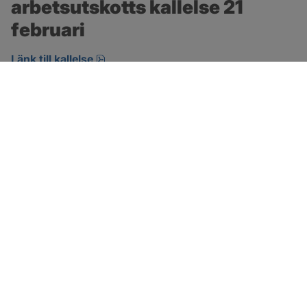
arbetsutskotts kallelse 21 
februari
pdf, öppnas i nytt fönster.
Länk till kallelse
SOTENÄS KOMMUN
Besöksadress
Parkgatan 46
456 80 Kungshamn
Hitta hit