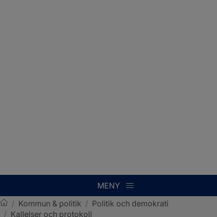
MENY
/
Kommun & politik
/
Politik och demokrati
/
Kallelser och protokoll
Sotenäs kommun