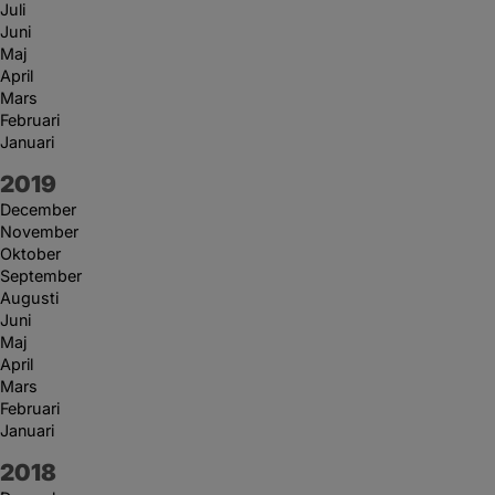
Juli
Juni
Maj
April
Mars
Februari
Januari
År:
2019
December
November
Oktober
September
Augusti
Juni
Maj
April
Mars
Februari
Januari
År:
2018