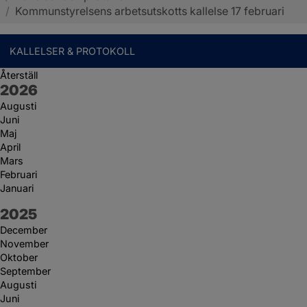
/
Kommunstyrelsens arbetsutskotts kallelse 17 februari
KALLELSER & PROTOKOLL
Återställ
År:
2026
Augusti
Juni
Maj
April
Mars
Februari
Januari
År:
2025
December
November
Oktober
September
Augusti
Juni