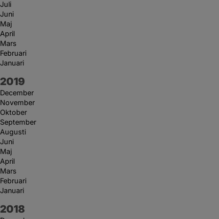
Juli
Juni
Maj
April
Mars
Februari
Januari
År:
2019
December
November
Oktober
September
Augusti
Juni
Maj
April
Mars
Februari
Januari
År:
2018