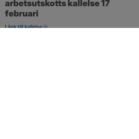
arbetsutskotts kallelse 17 
februari
pdf, 146.8 kB, öppnas i nytt fönster.
Länk till kallelse
SOTENÄS KOMMUN
Besöksadress
Parkgatan 46
456 80 Kungshamn
Hitta hit