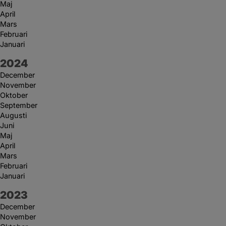
Maj
April
Mars
Februari
Januari
År:
2024
December
November
Oktober
September
Augusti
Juni
Maj
April
Mars
Februari
Januari
År:
2023
December
November