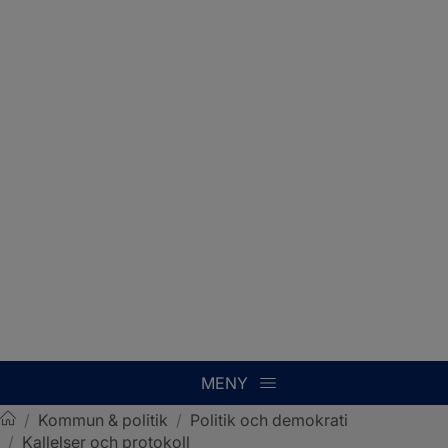
MENY
/
Kommun & politik
/
Politik och demokrati
/
Kallelser och protokoll
Sotenäs kommun