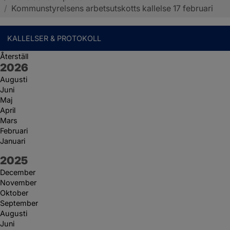
/
Kommunstyrelsens arbetsutskotts kallelse 17 februari
KALLELSER & PROTOKOLL
Återställ
År:
2026
Augusti
Juni
Maj
April
Mars
Februari
Januari
År:
2025
December
November
Oktober
September
Augusti
Juni