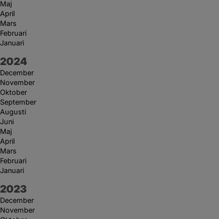
Maj
April
Mars
Februari
Januari
År:
2024
December
November
Oktober
September
Augusti
Juni
Maj
April
Mars
Februari
Januari
År:
2023
December
November