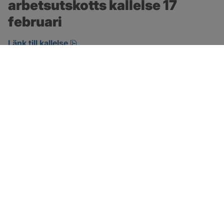
arbetsutskotts kallelse 17 
februari
pdf, 146.8 kB, öppnas i nytt fönster.
Länk till kallelse
SOTENÄS KOMMUN
Besöksadress
Parkgatan 46
456 80 Kungshamn
Hitta hit