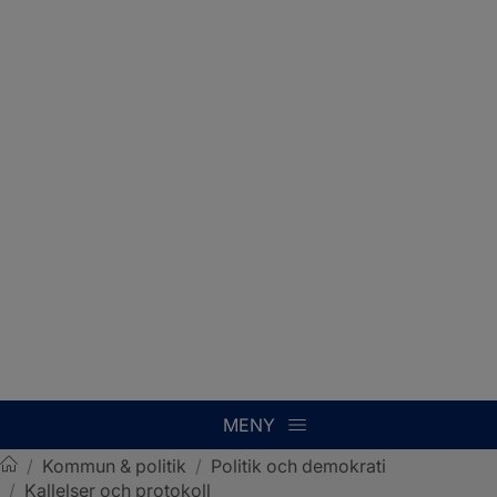
MENY
/
Kommun & politik
/
Politik och demokrati
/
Kallelser och protokoll
Sotenäs kommun