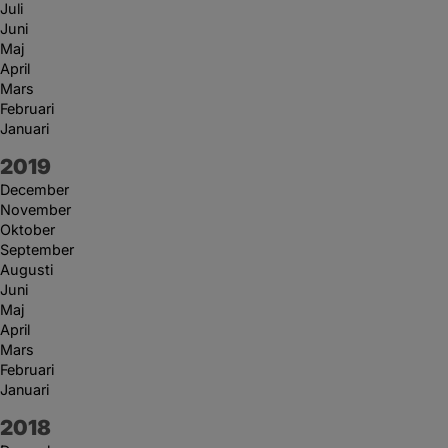
Juli
Juni
Maj
April
Mars
Februari
Januari
År:
2019
December
November
Oktober
September
Augusti
Juni
Maj
April
Mars
Februari
Januari
År:
2018