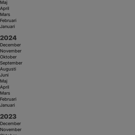
Maj
April
Mars
Februari
Januari
År:
2024
December
November
Oktober
September
Augusti
Juni
Maj
April
Mars
Februari
Januari
År:
2023
December
November