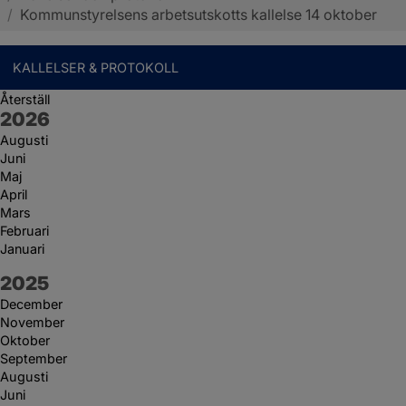
/
Kommunstyrelsens arbetsutskotts kallelse 14 oktober
KALLELSER & PROTOKOLL
Återställ
År:
2026
Augusti
Juni
Maj
April
Mars
Februari
Januari
År:
2025
December
November
Oktober
September
Augusti
Juni