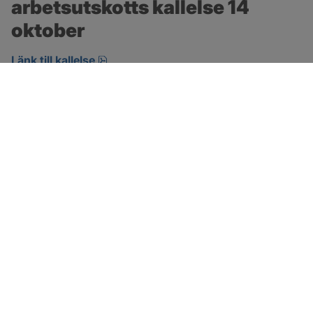
arbetsutskotts kallelse 14 
oktober
pdf, öppnas i nytt fönster.
Länk till kallelse
SOTENÄS KOMMUN
Besöksadress
Parkgatan 46
456 80 Kungshamn
Hitta hit