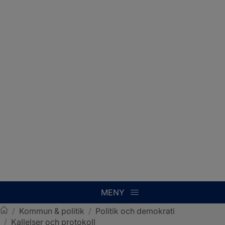
MENY
/
Kommun & politik
/
Politik och demokrati
/
Kallelser och protokoll
Sotenäs kommun