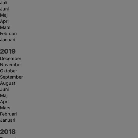
Juli
Juni
Maj
April
Mars
Februari
Januari
År:
2019
December
November
Oktober
September
Augusti
Juni
Maj
April
Mars
Februari
Januari
År:
2018