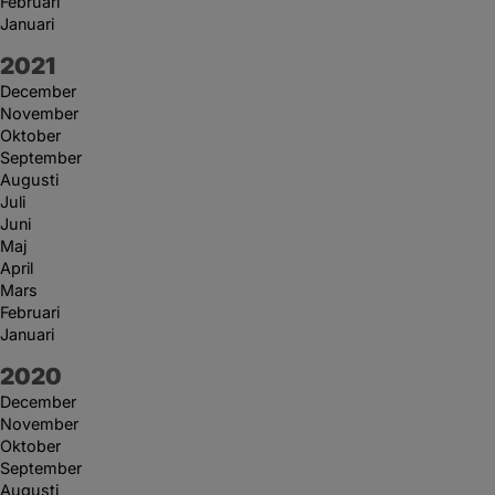
Februari
Januari
År:
2021
December
November
Oktober
September
Augusti
Juli
Juni
Maj
April
Mars
Februari
Januari
År:
2020
December
November
Oktober
September
Augusti