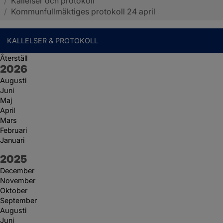
/
Kallelser och protokoll
Sotenäs kommun
/
Kommunfullmäktiges protokoll 24 april
KALLELSER & PROTOKOLL
Återställ
År:
2026
Augusti
Juni
Maj
April
Mars
Februari
Januari
År:
2025
December
November
Oktober
September
Augusti
Juni