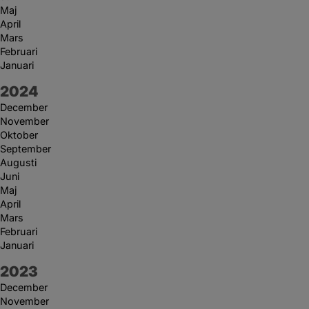
Maj
April
Mars
Februari
Januari
År:
2024
December
November
Oktober
September
Augusti
Juni
Maj
April
Mars
Februari
Januari
År:
2023
December
November