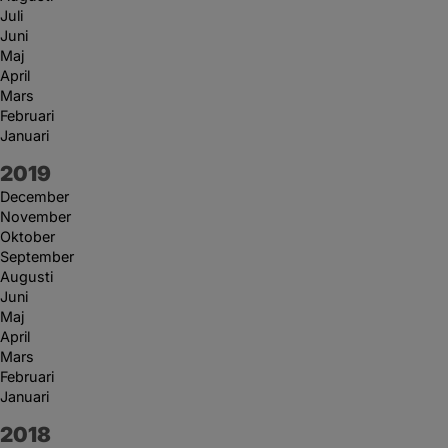
Juli
Juni
Maj
April
Mars
Februari
Januari
År:
2019
December
November
Oktober
September
Augusti
Juni
Maj
April
Mars
Februari
Januari
År:
2018