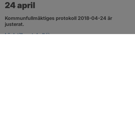
24 april
Kommunfullmäktiges protokoll 2018-04-24 är 
justerat.
pdf, 2.9 MB, öppnas i nytt fönster.
Länk till protokoll
SOTENÄS KOMMUN
Besöksadress
Parkgatan 46
456 80 Kungshamn
Hitta hit