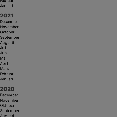
Februari
Januari
År:
2021
December
November
Oktober
September
Augusti
Juli
Juni
Maj
April
Mars
Februari
Januari
År:
2020
December
November
Oktober
September
Augusti