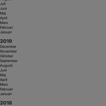
Juli
Juni
Maj
April
Mars
Februari
Januari
År:
2019
December
November
Oktober
September
Augusti
Juni
Maj
April
Mars
Februari
Januari
År:
2018