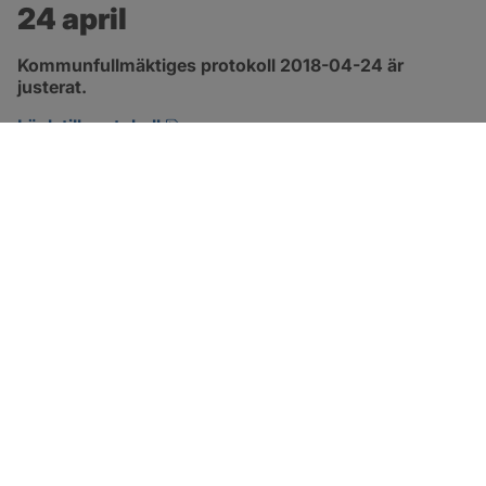
24 april
Kommunfullmäktiges protokoll 2018-04-24 är 
justerat.
pdf, 2.9 MB, öppnas i nytt fönster.
Länk till protokoll
SOTENÄS KOMMUN
Besöksadress
Parkgatan 46
456 80 Kungshamn
Hitta hit