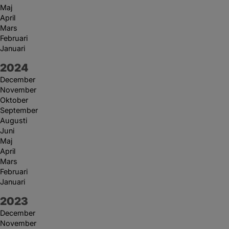
Maj
April
Mars
Februari
Januari
År:
2024
December
November
Oktober
September
Augusti
Juni
Maj
April
Mars
Februari
Januari
År:
2023
December
November