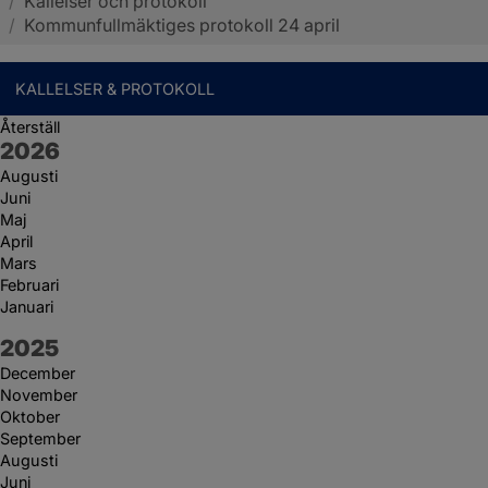
/
Kallelser och protokoll
Sotenäs kommun
/
Kommunfullmäktiges protokoll 24 april
KALLELSER & PROTOKOLL
Återställ
År:
2026
Augusti
Juni
Maj
April
Mars
Februari
Januari
År:
2025
December
November
Oktober
September
Augusti
Juni