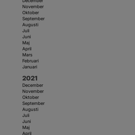
December
November
Oktober
September
Augusti
Juli
Juni
Maj
April
Mars
Februari
Januari
År:
2021
December
November
Oktober
September
Augusti
Juli
Juni
Maj
April