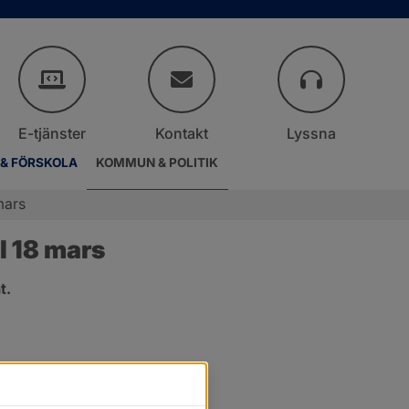
E-tjänster
Kontakt
Lyssna
 & FÖRSKOLA
KOMMUN & POLITIK
mars
 18 mars
t.
er.