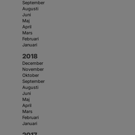
September
Augusti
Juni
Maj
April
Mars
Februari
Januari
År:
2018
December
November
Oktober
September
Augusti
Juni
Maj
April
Mars
Februari
Januari
År:
2017