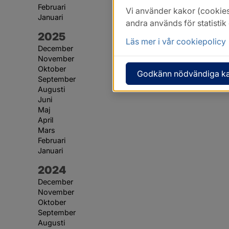
Februari
Vi använder kakor (cookies
Januari
andra används för statisti
År:
2025
Läs mer i vår cookiepolicy
December
November
Oktober
Godkänn nödvändiga k
September
Augusti
Juni
Maj
April
Mars
Februari
Januari
År:
2024
December
November
Oktober
September
Augusti