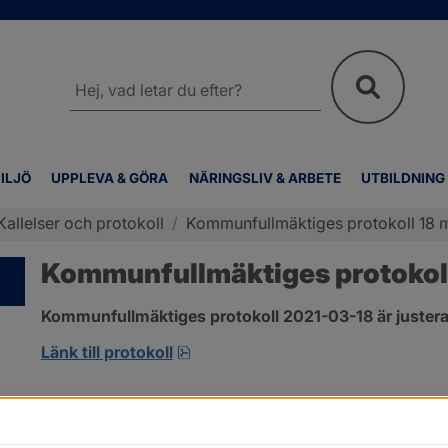
Sök
på
webbplatsen
ILJÖ
UPPLEVA & GÖRA
NÄRINGSLIV & ARBETE
UTBILDNING
Kallelser och protokoll
/
Kommunfullmäktiges protokoll 18 
Kommunfullmäktiges protokoll
Kommunfullmäktiges protokoll 2021-03-18 är justera
pdf, 315.2 kB, öppnas i nytt fönst
Länk till protokoll