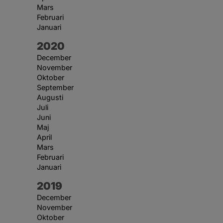
Mars
Februari
Januari
År:
2020
December
November
Oktober
September
Augusti
Juli
Juni
Maj
April
Mars
Februari
Januari
År:
2019
December
November
Oktober