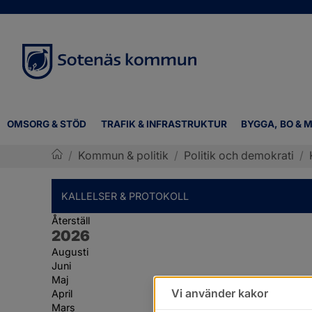
OMSORG & STÖD
TRAFIK & INFRASTRUKTUR
BYGGA, BO & M
/
Kommun & politik
/
Politik och demokrati
/
Sotenäs kommun
KALLELSER & PROTOKOLL
Återställ
År:
2026
Augusti
Juni
Maj
Vi använder kakor
April
Mars