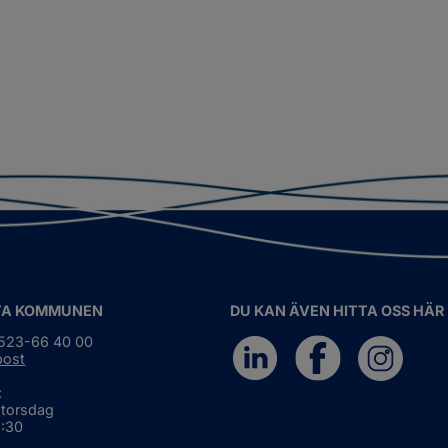
TA KOMMUNEN
DU KAN ÄVEN HITTA OSS HÄR
0523-66 40 00
post
:
 torsdag
6:30