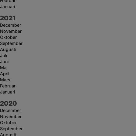
Februari
Januari
År:
2021
December
November
Oktober
September
Augusti
Juli
Juni
Maj
April
Mars
Februari
Januari
År:
2020
December
November
Oktober
September
Augusti