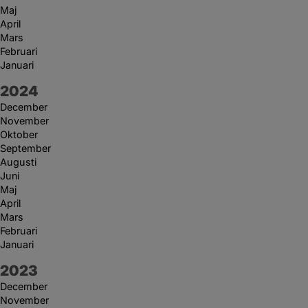
Maj
April
Mars
Februari
Januari
År:
2024
December
November
Oktober
September
Augusti
Juni
Maj
April
Mars
Februari
Januari
År:
2023
December
November