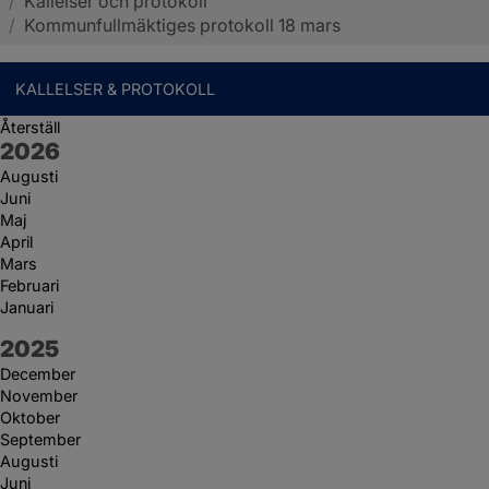
/
Kallelser och protokoll
Sotenäs kommun
/
Kommunfullmäktiges protokoll 18 mars
KALLELSER & PROTOKOLL
Återställ
År:
2026
Augusti
Juni
Maj
April
Mars
Februari
Januari
År:
2025
December
November
Oktober
September
Augusti
Juni