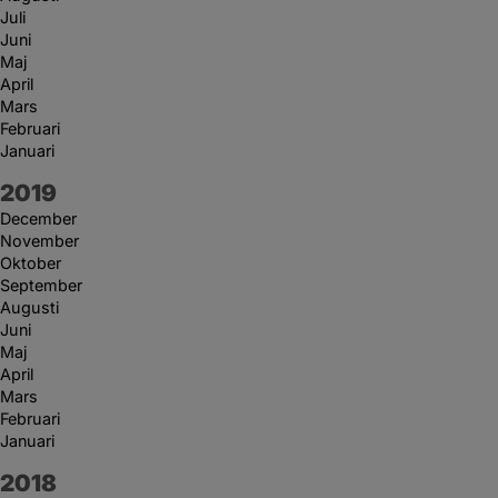
Juli
Juni
Maj
April
Mars
Februari
Januari
År:
2019
December
November
Oktober
September
Augusti
Juni
Maj
April
Mars
Februari
Januari
År:
2018