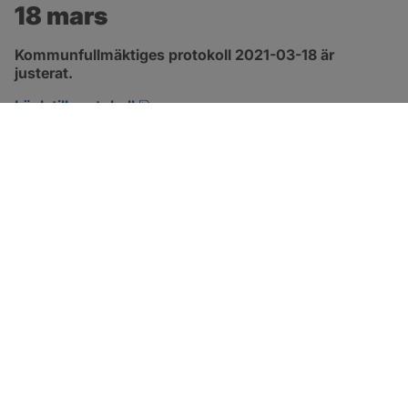
18 mars
Kommunfullmäktiges protokoll 2021-03-18 är 
justerat.
pdf, 315.2 kB, öppnas i nytt fönster.
Länk till protokoll
SOTENÄS KOMMUN
Besöksadress
Parkgatan 46
456 80 Kungshamn
Hitta hit