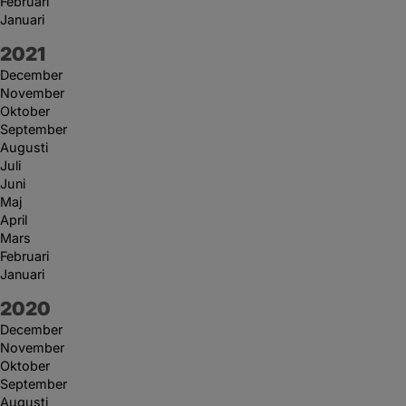
Februari
Januari
År:
2021
December
November
Oktober
September
Augusti
Juli
Juni
Maj
April
Mars
Februari
Januari
År:
2020
December
November
Oktober
September
Augusti