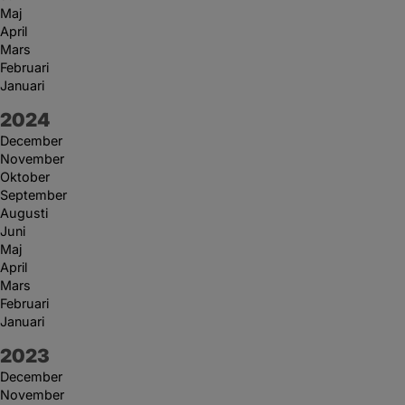
Maj
April
Mars
Februari
Januari
År:
2024
December
November
Oktober
September
Augusti
Juni
Maj
April
Mars
Februari
Januari
År:
2023
December
November