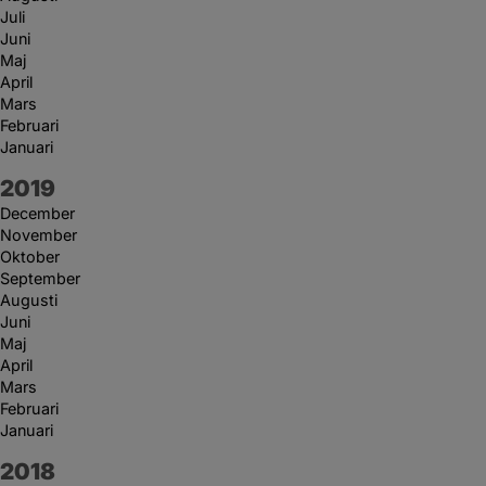
Juli
Juni
Maj
April
Mars
Februari
Januari
År:
2019
December
November
Oktober
September
Augusti
Juni
Maj
April
Mars
Februari
Januari
År:
2018