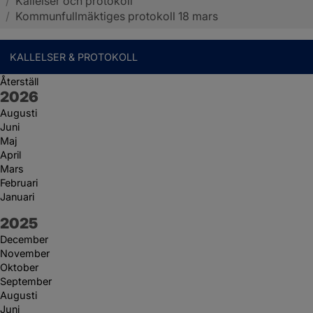
/
Kallelser och protokoll
Sotenäs kommun
/
Kommunfullmäktiges protokoll 18 mars
KALLELSER & PROTOKOLL
Återställ
År:
2026
Augusti
Juni
Maj
April
Mars
Februari
Januari
År:
2025
December
November
Oktober
September
Augusti
Juni