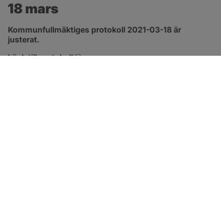
18 mars
Kommunfullmäktiges protokoll 2021-03-18 är 
justerat.
pdf, 315.2 kB, öppnas i nytt fönster.
Länk till protokoll
SOTENÄS KOMMUN
Besöksadress
Parkgatan 46
456 80 Kungshamn
Hitta hit