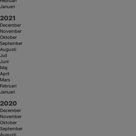
Februari
Januari
År:
2021
December
November
Oktober
September
Augusti
Juli
Juni
Maj
April
Mars
Februari
Januari
År:
2020
December
November
Oktober
September
Augusti