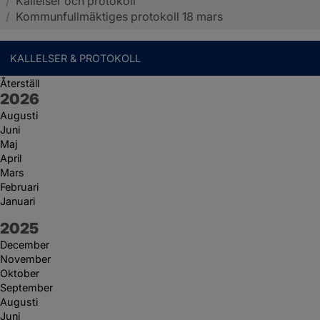
/
Kallelser och protokoll
Sotenäs kommun
/
Kommunfullmäktiges protokoll 18 mars
KALLELSER & PROTOKOLL
Återställ
År:
2026
Augusti
Juni
Maj
April
Mars
Februari
Januari
År:
2025
December
November
Oktober
September
Augusti
Juni