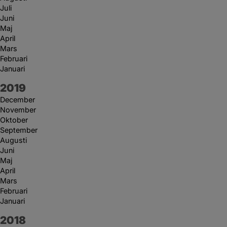
Juli
Juni
Maj
April
Mars
Februari
Januari
År:
2019
December
November
Oktober
September
Augusti
Juni
Maj
April
Mars
Februari
Januari
År:
2018