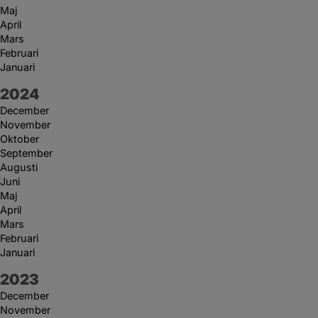
Maj
April
Mars
Februari
Januari
År:
2024
December
November
Oktober
September
Augusti
Juni
Maj
April
Mars
Februari
Januari
År:
2023
December
November