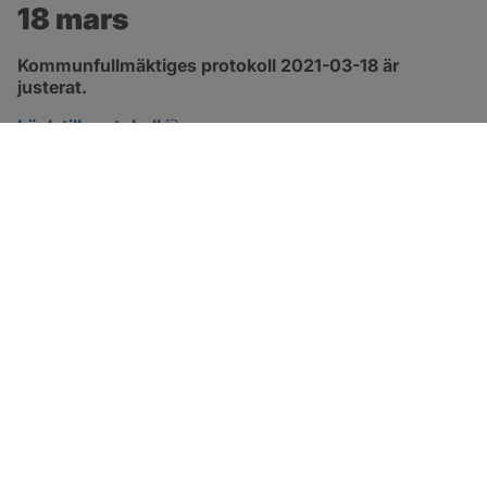
18 mars
Kommunfullmäktiges protokoll 2021-03-18 är 
justerat.
pdf, 315.2 kB, öppnas i nytt fönster.
Länk till protokoll
SOTENÄS KOMMUN
Besöksadress
Parkgatan 46
456 80 Kungshamn
Hitta hit