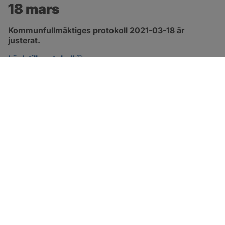
18 mars
Kommunfullmäktiges protokoll 2021-03-18 är 
justerat.
pdf, 315.2 kB, öppnas i nytt fönster.
Länk till protokoll
SOTENÄS KOMMUN
Besöksadress
Parkgatan 46
456 80 Kungshamn
Hitta hit