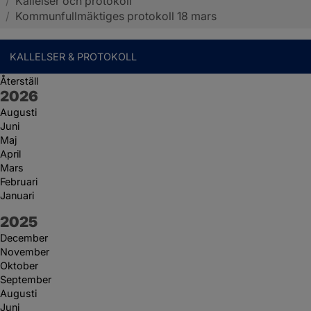
/
Kallelser och protokoll
Sotenäs kommun
/
Kommunfullmäktiges protokoll 18 mars
KALLELSER & PROTOKOLL
Återställ
År:
2026
Augusti
Juni
Maj
April
Mars
Februari
Januari
År:
2025
December
November
Oktober
September
Augusti
Juni