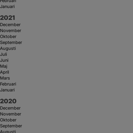
Februari
Januari
År:
2021
December
November
Oktober
September
Augusti
Juli
Juni
Maj
April
Mars
Februari
Januari
År:
2020
December
November
Oktober
September
Augusti