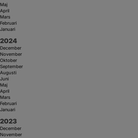
Maj
April
Mars
Februari
Januari
År:
2024
December
November
Oktober
September
Augusti
Juni
Maj
April
Mars
Februari
Januari
År:
2023
December
November