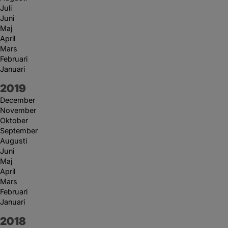
Juli
Juni
Maj
April
Mars
Februari
Januari
År:
2019
December
November
Oktober
September
Augusti
Juni
Maj
April
Mars
Februari
Januari
År:
2018