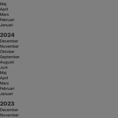
Maj
April
Mars
Februari
Januari
År:
2024
December
November
Oktober
September
Augusti
Juni
Maj
April
Mars
Februari
Januari
År:
2023
December
November