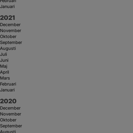
Februari
Januari
År:
2021
December
November
Oktober
September
Augusti
Juli
Juni
Maj
April
Mars
Februari
Januari
År:
2020
December
November
Oktober
September
Augusti