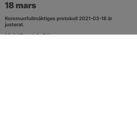
18 mars
Kommunfullmäktiges protokoll 2021-03-18 är 
justerat.
pdf, 315.2 kB, öppnas i nytt fönster.
Länk till protokoll
SOTENÄS KOMMUN
Besöksadress
Parkgatan 46
456 80 Kungshamn
Hitta hit