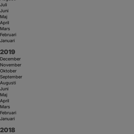
Juli
Juni
Maj
April
Mars
Februari
Januari
År:
2019
December
November
Oktober
September
Augusti
Juni
Maj
April
Mars
Februari
Januari
År:
2018