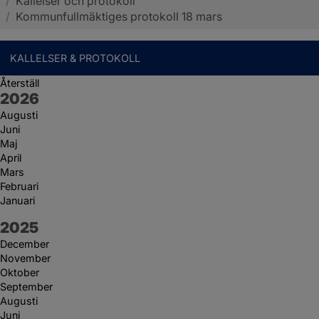
/
Kallelser och protokoll
Sotenäs kommun
/
Kommunfullmäktiges protokoll 18 mars
KALLELSER & PROTOKOLL
Återställ
År:
2026
Augusti
Juni
Maj
April
Mars
Februari
Januari
År:
2025
December
November
Oktober
September
Augusti
Juni