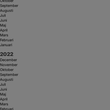
Oktober
September
Augusti
Juli
Juni
Maj
April
Mars
Februari
Januari
År:
2022
December
November
Oktober
September
Augusti
Juli
Juni
Maj
April
Mars
Februari