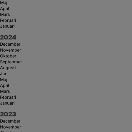
Maj
April
Mars
Februari
Januari
År:
2024
December
November
Oktober
September
Augusti
Juni
Maj
April
Mars
Februari
Januari
År:
2023
December
November