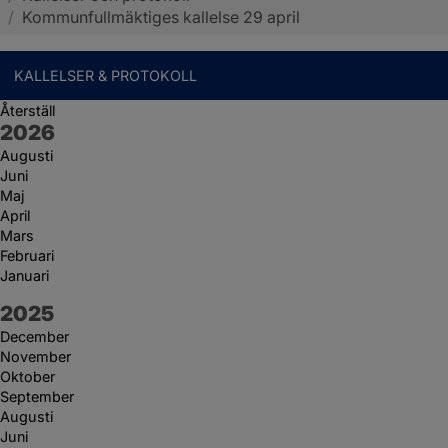
/
Kommunfullmäktiges kallelse 29 april
KALLELSER & PROTOKOLL
Återställ
År:
2026
Augusti
Juni
Maj
April
Mars
Februari
Januari
År:
2025
December
November
Oktober
September
Augusti
Juni