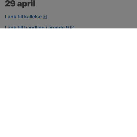
29 april
pdf, 14.5 MB, öppnas i nytt fönster.
Länk till kallelse
pdf, 7.7 MB.
Länk till handling i ärende 9
SOTENÄS KOMMUN
Besöksadress
Parkgatan 46
456 80 Kungshamn
Hitta hit