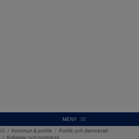
MENY
/
Kommun & politik
/
Politik och demokrati
/
Kallelser och protokoll
Sotenäs kommun