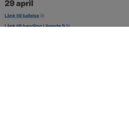
29 april
pdf, 14.5 MB, öppnas i nytt fönster.
Länk till kallelse
pdf, 7.7 MB.
Länk till handling i ärende 9
SOTENÄS KOMMUN
Besöksadress
Parkgatan 46
456 80 Kungshamn
Hitta hit