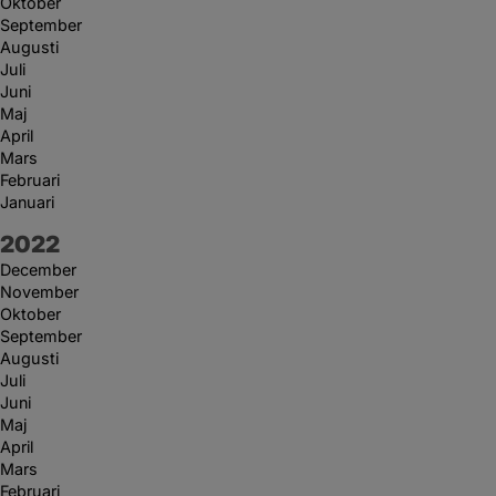
Oktober
September
Augusti
Juli
Juni
Maj
April
Mars
Februari
Januari
År:
2022
December
November
Oktober
September
Augusti
Juli
Juni
Maj
April
Mars
Februari