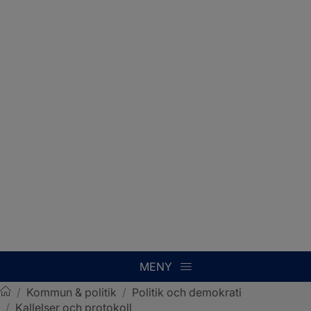
MENY
/
Kommun & politik
/
Politik och demokrati
/
Kallelser och protokoll
Sotenäs kommun