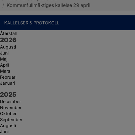
/
Kommunfullmäktiges kallelse 29 april
KALLELSER & PROTOKOLL
Återställ
År:
2026
Augusti
Juni
Maj
April
Mars
Februari
Januari
År:
2025
December
November
Oktober
September
Augusti
Juni