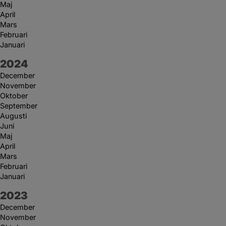
Maj
April
Mars
Februari
Januari
År:
2024
December
November
Oktober
September
Augusti
Juni
Maj
April
Mars
Februari
Januari
År:
2023
December
November