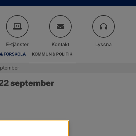
E-tjänster
Kontakt
Lyssna
 & FÖRSKOLA
KOMMUN & POLITIK
eptember
 22 september