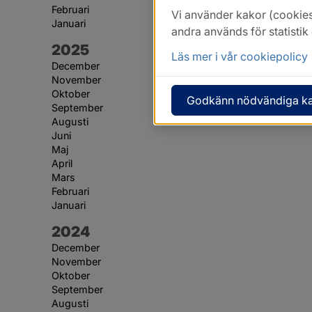
Februari
Vi använder kakor (cookies
Januari
andra används för statisti
År:
2025
Läs mer i vår cookiepolicy
December
November
Oktober
Godkänn nödvändiga k
September
Augusti
Juni
Maj
April
Mars
Februari
Januari
År:
2024
December
November
Oktober
September
Augusti