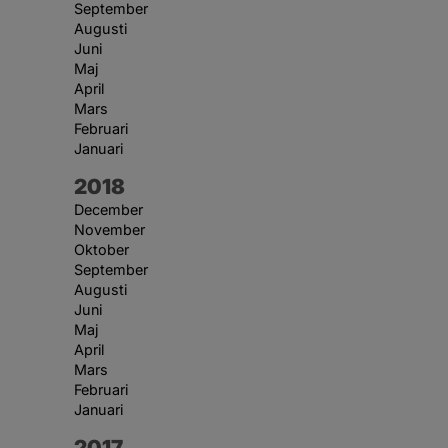
September
Augusti
Juni
Maj
April
Mars
Februari
Januari
År:
2018
December
November
Oktober
September
Augusti
Juni
Maj
April
Mars
Februari
Januari
År:
2017