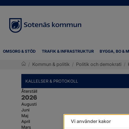
OMSORG & STÖD
TRAFIK & INFRASTRUKTUR
BYGGA, BO & M
/
Kommun & politik
/
Politik och demokrati
/
Sotenäs kommun
KALLELSER & PROTOKOLL
Återställ
År:
2026
Augusti
Juni
Maj
Vi använder kakor
April
Mars