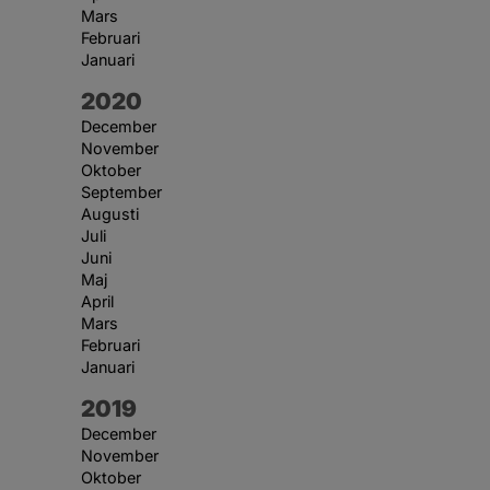
Mars
Februari
Januari
År:
2020
December
November
Oktober
September
Augusti
Juli
Juni
Maj
April
Mars
Februari
Januari
År:
2019
December
November
Oktober