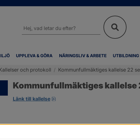
Sök
på
webbplatsen
ILJÖ
UPPLEVA & GÖRA
NÄRINGSLIV & ARBETE
UTBILDNING
Kallelser och protokoll
/
Kommunfullmäktiges kallelse 22 s
Kommunfullmäktiges kallelse
pdf, 5.3 MB, öppnas i nytt fönster.
Länk till kallelse