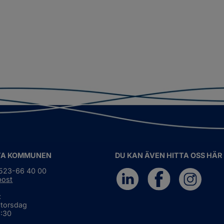
TA KOMMUNEN
DU KAN ÄVEN HITTA OSS HÄR
0523-66 40 00
post
:
 torsdag
6:30