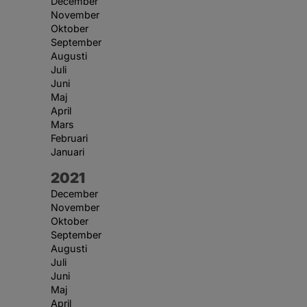
December
November
Oktober
September
Augusti
Juli
Juni
Maj
April
Mars
Februari
Januari
År:
2021
December
November
Oktober
September
Augusti
Juli
Juni
Maj
April