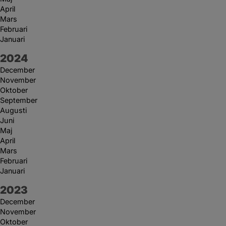
April
Mars
Februari
Januari
År:
2024
December
November
Oktober
September
Augusti
Juni
Maj
April
Mars
Februari
Januari
År:
2023
December
November
Oktober