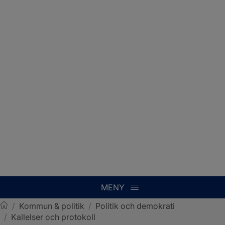
MENY
/
Kommun & politik
/
Politik och demokrati
/
Kallelser och protokoll
Sotenäs kommun