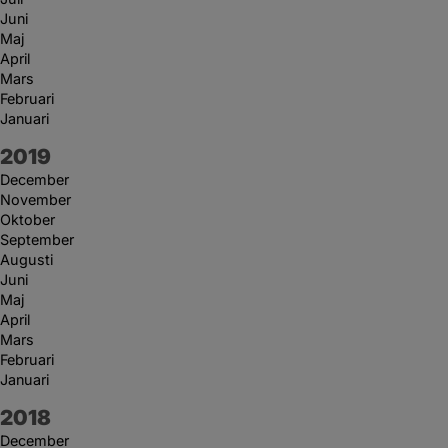
Juni
Maj
April
Mars
Februari
Januari
År:
2019
December
November
Oktober
September
Augusti
Juni
Maj
April
Mars
Februari
Januari
År:
2018
December