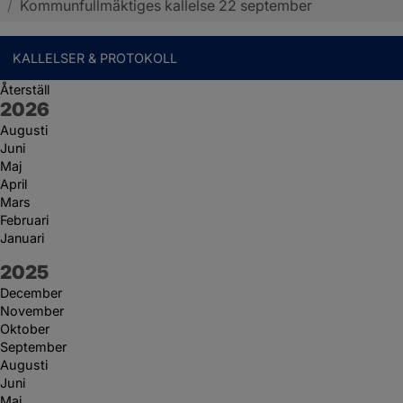
/
Kommunfullmäktiges kallelse 22 september
KALLELSER & PROTOKOLL
Återställ
År:
2026
Augusti
Juni
Maj
April
Mars
Februari
Januari
År:
2025
December
November
Oktober
September
Augusti
Juni
Maj