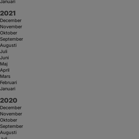
Januari
År:
2021
December
November
Oktober
September
Augusti
Juli
Juni
Maj
April
Mars
Februari
Januari
År:
2020
December
November
Oktober
September
Augusti
Juli