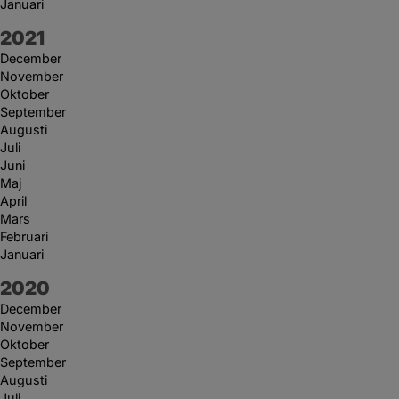
Januari
År:
2021
December
November
Oktober
September
Augusti
Juli
Juni
Maj
April
Mars
Februari
Januari
År:
2020
December
November
Oktober
September
Augusti
Juli