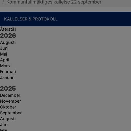
/
Kommunfullmäktiges kallelse 22 september
KALLELSER & PROTOKOLL
Återställ
År:
2026
Augusti
Juni
Maj
April
Mars
Februari
Januari
År:
2025
December
November
Oktober
September
Augusti
Juni
Maj