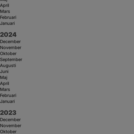
April
Mars
Februari
Januari
År:
2024
December
November
Oktober
September
Augusti
Juni
Maj
April
Mars
Februari
Januari
År:
2023
December
November
Oktober