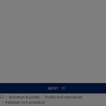
MENY
/
Kommun & politik
/
Politik och demokrati
/
Kallelser och protokoll
Sotenäs kommun