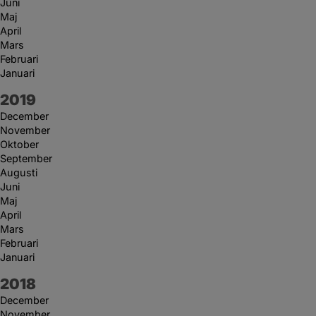
Juni
Maj
April
Mars
Februari
Januari
År:
2019
December
November
Oktober
September
Augusti
Juni
Maj
April
Mars
Februari
Januari
År:
2018
December
November