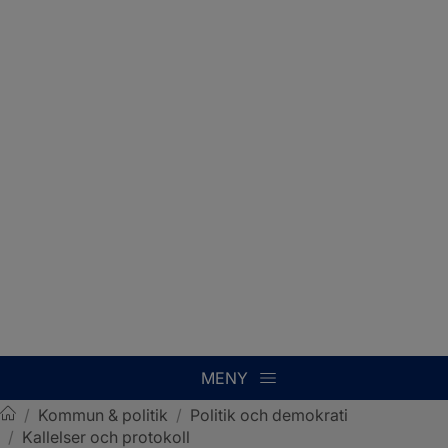
MENY
/
Kommun & politik
/
Politik och demokrati
/
Kallelser och protokoll
Sotenäs kommun