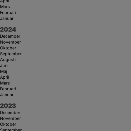
April
Mars
Februari
Januari
År:
2024
December
November
Oktober
September
Augusti
Juni
Maj
April
Mars
Februari
Januari
År:
2023
December
November
Oktober
September