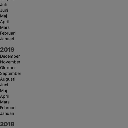
Juli
Juni
Maj
April
Mars
Februari
Januari
År:
2019
December
November
Oktober
September
Augusti
Juni
Maj
April
Mars
Februari
Januari
År:
2018