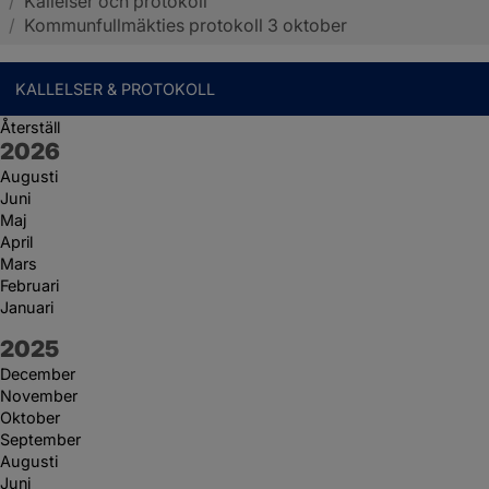
/
Kallelser och protokoll
Sotenäs kommun
/
Kommunfullmäkties protokoll 3 oktober
KALLELSER & PROTOKOLL
Återställ
År:
2026
Augusti
Juni
Maj
April
Mars
Februari
Januari
År:
2025
December
November
Oktober
September
Augusti
Juni