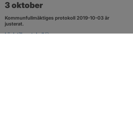
3 oktober
Kommunfullmäktiges protokoll 2019-10-03 är 
justerat.
pdf, 309.7 kB, öppnas i nytt fönster.
Länk till protokoll
SOTENÄS KOMMUN
Besöksadress
Parkgatan 46
456 80 Kungshamn
Hitta hit