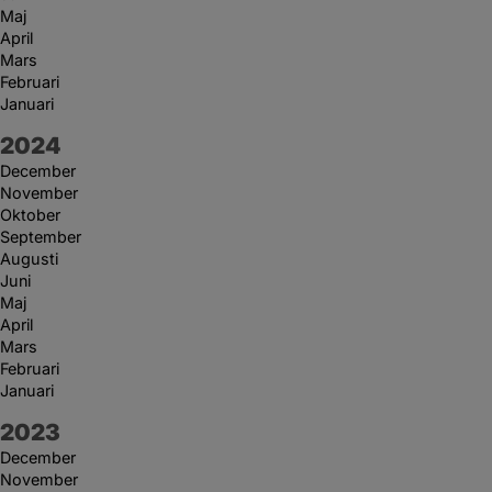
Maj
April
Mars
Februari
Januari
År:
2024
December
November
Oktober
September
Augusti
Juni
Maj
April
Mars
Februari
Januari
År:
2023
December
November