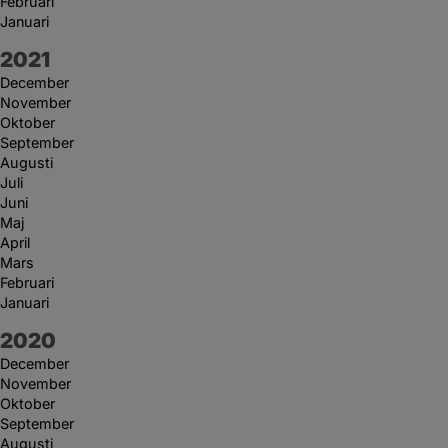
Februari
Januari
År:
2021
December
November
Oktober
September
Augusti
Juli
Juni
Maj
April
Mars
Februari
Januari
År:
2020
December
November
Oktober
September
Augusti