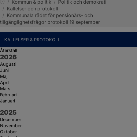
/
Kommun & politik
/
Politik och demokrati
/
Kallelser och protokoll
Sotenäs kommun
/
Kommunala rådet för pensionärs- och
tillgänglighetsfrågor protokoll 19 september
KALLELSER & PROTOKOLL
Återställ
År:
2026
Augusti
Juni
Maj
April
Mars
Februari
Januari
År:
2025
December
November
Oktober