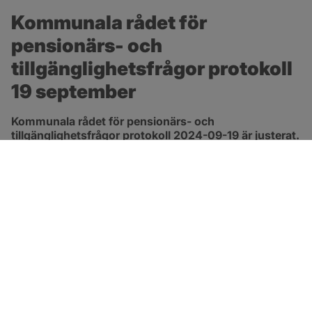
Kommunala rådet för 
pensionärs- och 
tillgänglighetsfrågor protokoll 
19 september
Kommunala rådet för pensionärs- och 
tillgänglighetsfrågor protokoll 2024-09-19 är justerat.
pdf, 119.2 kB, öppnas i nytt fönster.
Länk till protokoll
SOTENÄS KOMMUN