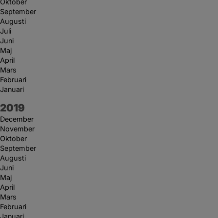
Oktober
September
Augusti
Juli
Juni
Maj
April
Mars
Februari
Januari
År:
2019
December
November
Oktober
September
Augusti
Juni
Maj
April
Mars
Februari
Januari