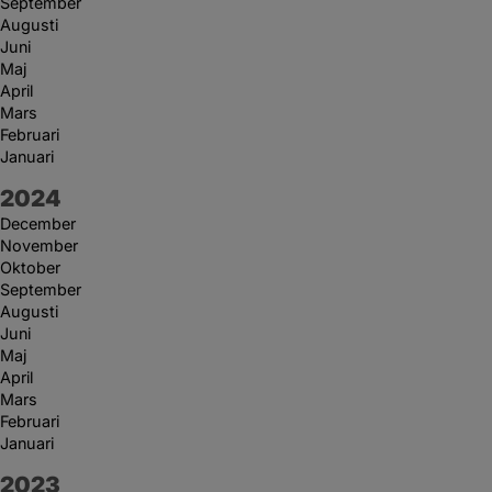
September
Augusti
Juni
Maj
April
Mars
Februari
Januari
År:
2024
December
November
Oktober
September
Augusti
Juni
Maj
April
Mars
Februari
Januari
År:
2023