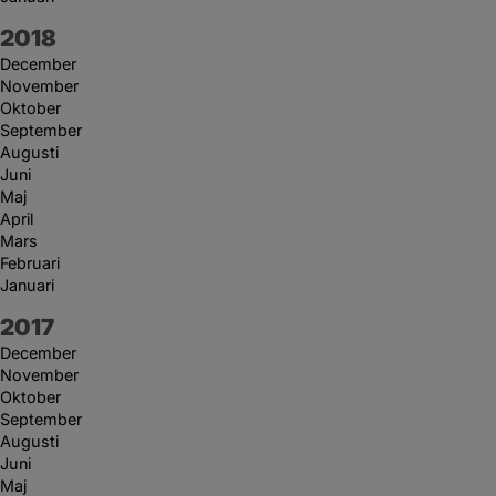
År:
2018
December
November
Oktober
September
Augusti
Juni
Maj
April
Mars
Februari
Januari
År:
2017
December
November
Oktober
September
Augusti
Juni
Maj