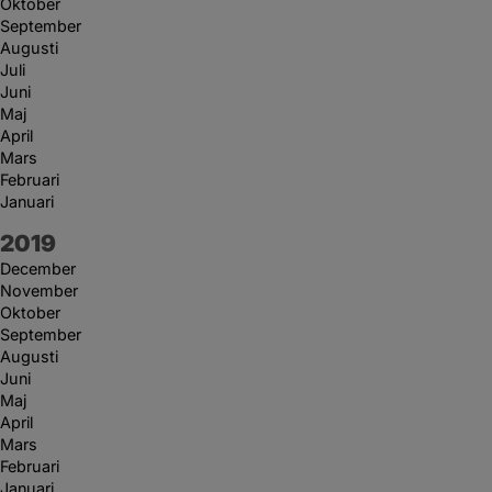
Oktober
September
Augusti
Juli
Juni
Maj
April
Mars
Februari
Januari
År:
2019
December
November
Oktober
September
Augusti
Juni
Maj
April
Mars
Februari
Januari