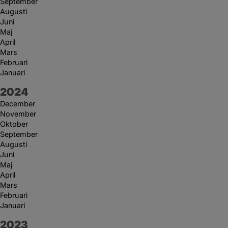
September
Augusti
Juni
Maj
April
Mars
Februari
Januari
År:
2024
December
November
Oktober
September
Augusti
Juni
Maj
April
Mars
Februari
Januari
År:
2023