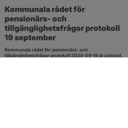
Kommunala rådet för 
pensionärs- och 
tillgänglighetsfrågor protokoll 
19 september
Kommunala rådet för pensionärs- och 
tillgänglighetsfrågor protokoll 2024-09-19 är justerat.
pdf, 119.2 kB, öppnas i nytt fönster.
Länk till protokoll
SOTENÄS KOMMUN