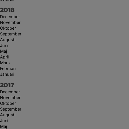
År:
2018
December
November
Oktober
September
Augusti
Juni
Maj
April
Mars
Februari
Januari
År:
2017
December
November
Oktober
September
Augusti
Juni
Maj