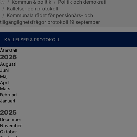
/
Kommun & politik
/
Politik och demokrati
/
Kallelser och protokoll
Sotenäs kommun
/
Kommunala rådet för pensionärs- och
tillgänglighetsfrågor protokoll 19 september
KALLELSER & PROTOKOLL
Återställ
År:
2026
Augusti
Juni
Maj
April
Mars
Februari
Januari
År:
2025
December
November
Oktober