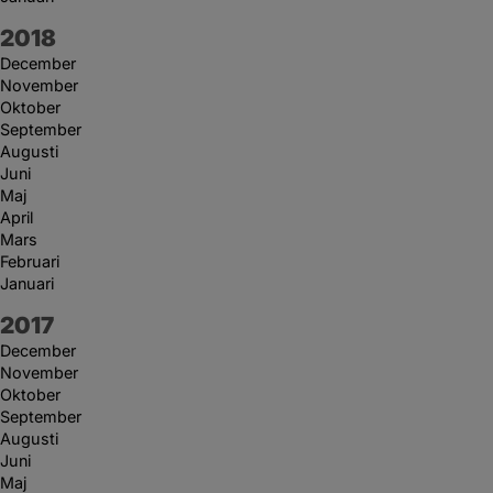
År:
2018
December
November
Oktober
September
Augusti
Juni
Maj
April
Mars
Februari
Januari
År:
2017
December
November
Oktober
September
Augusti
Juni
Maj