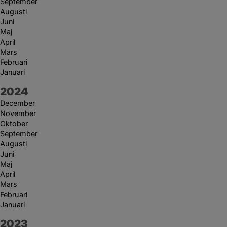
September
Augusti
Juni
Maj
April
Mars
Februari
Januari
År:
2024
December
November
Oktober
September
Augusti
Juni
Maj
April
Mars
Februari
Januari
År:
2023