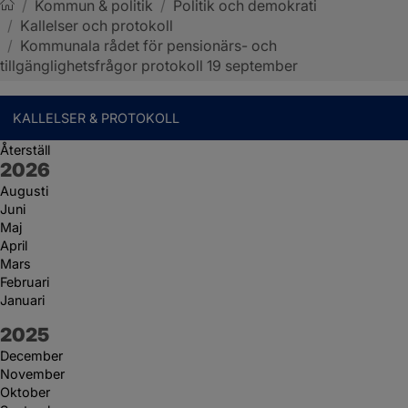
/
Kommun & politik
/
Politik och demokrati
/
Kallelser och protokoll
Sotenäs kommun
/
Kommunala rådet för pensionärs- och
tillgänglighetsfrågor protokoll 19 september
KALLELSER & PROTOKOLL
Återställ
År:
2026
Augusti
Juni
Maj
April
Mars
Februari
Januari
År:
2025
December
November
Oktober