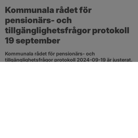
Kommunala rådet för 
pensionärs- och 
tillgänglighetsfrågor protokoll 
19 september
Kommunala rådet för pensionärs- och 
tillgänglighetsfrågor protokoll 2024-09-19 är justerat.
pdf, 119.2 kB, öppnas i nytt fönster.
Länk till protokoll
SOTENÄS KOMMUN