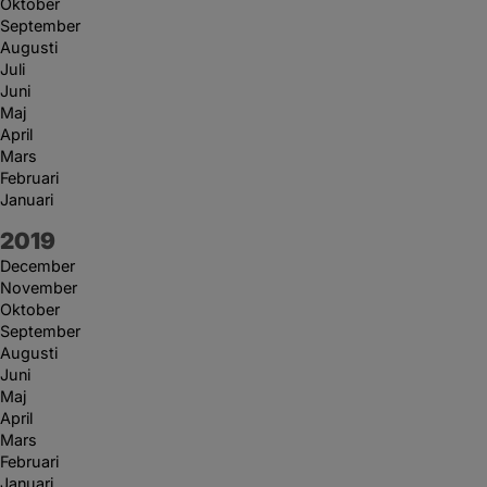
Oktober
September
Augusti
Juli
Juni
Maj
April
Mars
Februari
Januari
År:
2019
December
November
Oktober
September
Augusti
Juni
Maj
April
Mars
Februari
Januari