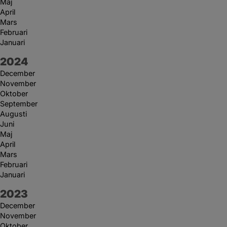
Maj
April
Mars
Februari
Januari
År:
2024
December
November
Oktober
September
Augusti
Juni
Maj
April
Mars
Februari
Januari
År:
2023
December
November
Oktober