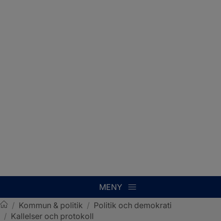
MENY
/
Kommun & politik
/
Politik och demokrati
/
Kallelser och protokoll
Sotenäs kommun