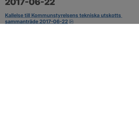
2017-06-22
Kallelse till Kommunstyrelsens tekniska utskotts 
pdf.
sammanträde 2017-06-22
SOTENÄS KOMMUN
Besöksadress
Parkgatan 46
456 80 Kungshamn
Hitta hit
Organisationsnummer: