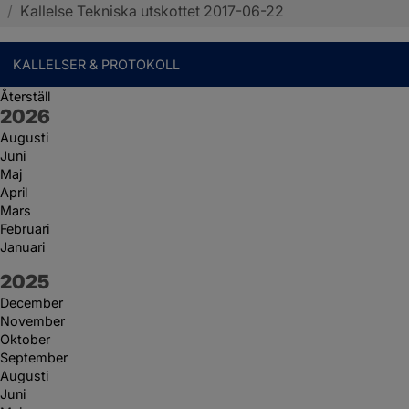
/
Kallelse Tekniska utskottet 2017-06-22
KALLELSER & PROTOKOLL
Återställ
År:
2026
Augusti
Juni
Maj
April
Mars
Februari
Januari
År:
2025
December
November
Oktober
September
Augusti
Juni