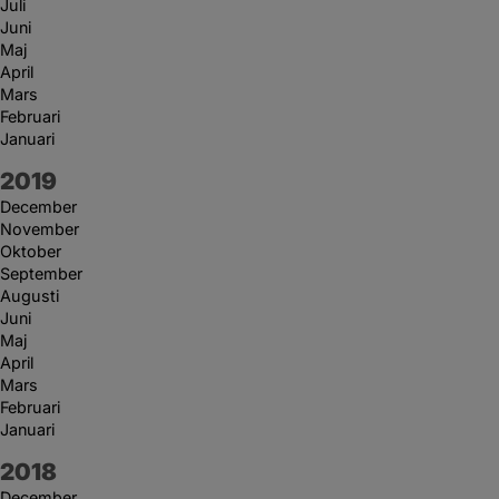
Juli
Juni
Maj
April
Mars
Februari
Januari
År:
2019
December
November
Oktober
September
Augusti
Juni
Maj
April
Mars
Februari
Januari
År:
2018
December