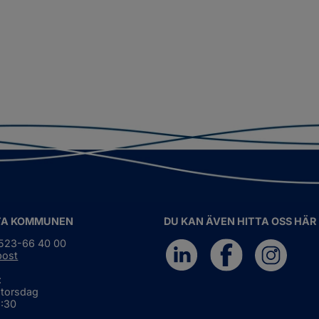
TA KOMMUNEN
DU KAN ÄVEN HITTA OSS HÄR
0523-66 40 00
post
:
 torsdag
6:30