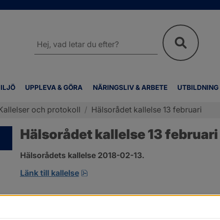
Sök
på
webbplatsen
ILJÖ
UPPLEVA & GÖRA
NÄRINGSLIV & ARBETE
UTBILDNING
Kallelser och protokoll
/
Hälsorådet kallelse 13 februari
Hälsorådet kallelse 13 februari
Hälsorådets kallelse 2018-02-13.
pdf.
Länk till kallelse