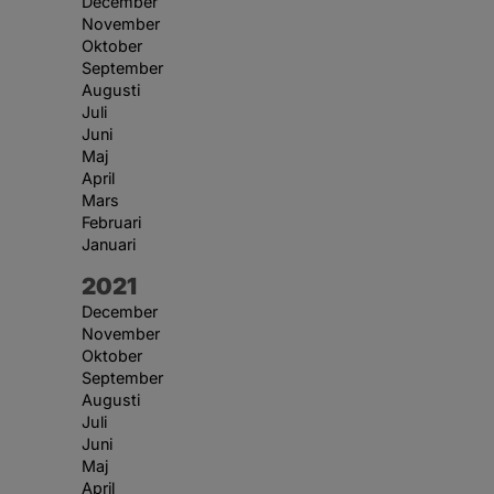
December
November
Oktober
September
Augusti
Juli
Juni
Maj
April
Mars
Februari
Januari
År:
2021
December
November
Oktober
September
Augusti
Juli
Juni
Maj
April