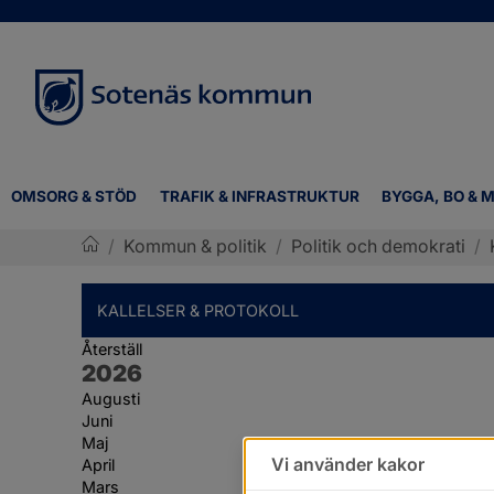
OMSORG & STÖD
TRAFIK & INFRASTRUKTUR
BYGGA, BO & M
/
Kommun & politik
/
Politik och demokrati
/
Sotenäs kommun
KALLELSER & PROTOKOLL
Återställ
År:
2026
Augusti
Juni
Maj
Vi använder kakor
April
Mars