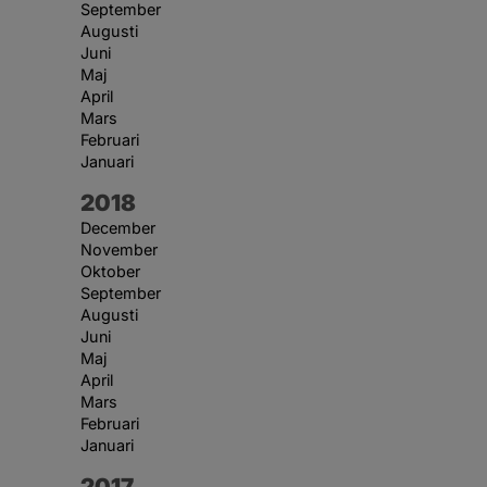
September
Augusti
Juni
Maj
April
Mars
Februari
Januari
År:
2018
December
November
Oktober
September
Augusti
Juni
Maj
April
Mars
Februari
Januari
År:
2017