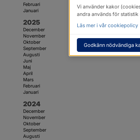
Februari
Vi använder kakor (cookies
Januari
andra används för statisti
År:
2025
Läs mer i vår cookiepolicy
December
November
Oktober
Godkänn nödvändiga k
September
Augusti
Juni
Maj
April
Mars
Februari
Januari
År:
2024
December
November
Oktober
September
Augusti