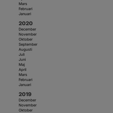
Mars
Februari
Januari
År:
2020
December
November
Oktober
September
Augusti
Juli
Juni
Maj
April
Mars
Februari
Januari
År:
2019
December
November
Oktober