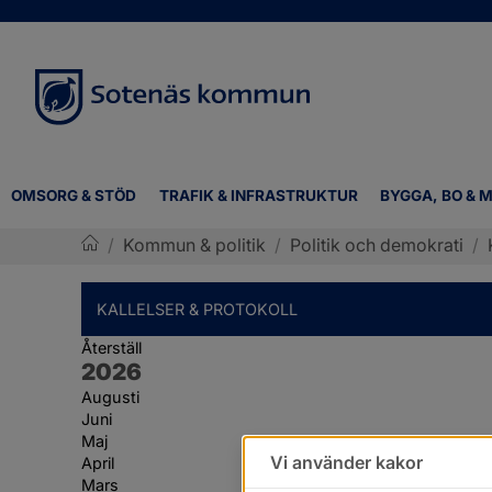
OMSORG & STÖD
TRAFIK & INFRASTRUKTUR
BYGGA, BO & M
/
Kommun & politik
/
Politik och demokrati
/
Sotenäs kommun
KALLELSER & PROTOKOLL
Återställ
År:
2026
Augusti
Juni
Maj
Vi använder kakor
April
Mars