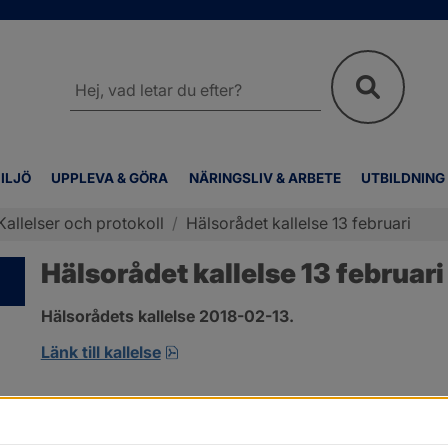
Sök
på
webbplatsen
ILJÖ
UPPLEVA & GÖRA
NÄRINGSLIV & ARBETE
UTBILDNING
Kallelser och protokoll
/
Hälsorådet kallelse 13 februari
Hälsorådet kallelse 13 februari
Hälsorådets kallelse 2018-02-13.
pdf.
Länk till kallelse