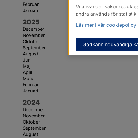
Februari
Vi använder kakor (cookies
Januari
andra används för statisti
År:
2025
Läs mer i vår cookiepolicy
December
November
Oktober
Godkänn nödvändiga k
September
Augusti
Juni
Maj
April
Mars
Februari
Januari
År:
2024
December
November
Oktober
September
Augusti