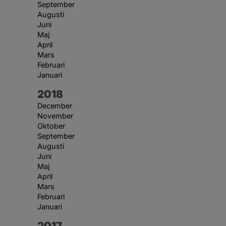
September
Augusti
Juni
Maj
April
Mars
Februari
Januari
År:
2018
December
November
Oktober
September
Augusti
Juni
Maj
April
Mars
Februari
Januari
År:
2017