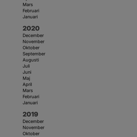
Mars
Februari
Januari
År:
2020
December
November
Oktober
September
Augusti
Juli
Juni
Maj
April
Mars
Februari
Januari
År:
2019
December
November
Oktober