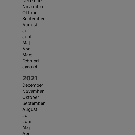
December
November
Oktober
September
Augusti
Juli
Juni
Maj
April
Mars
Februari
Januari
År:
2021
December
November
Oktober
September
Augusti
Juli
Juni
Maj
April