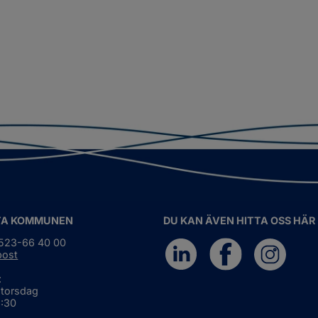
TA KOMMUNEN
DU KAN ÄVEN HITTA OSS HÄR
0523-66 40 00
post
:
 torsdag
6:30