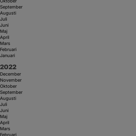
Oktober
September
Augusti
Juli
Juni
Maj
April
Mars
Februari
Januari
År:
2022
December
November
Oktober
September
Augusti
Juli
Juni
Maj
April
Mars
Februari