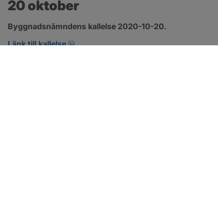
20 oktober
Byggnadsnämndens kallelse 2020-10-20.
pdf, öppnas i nytt fönster.
Länk till kallelse
SOTENÄS KOMMUN
Besöksadress
Parkgatan 46
456 80 Kungshamn
Hitta hit