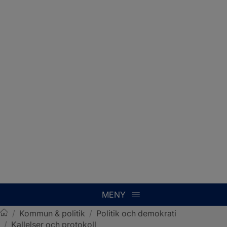
MENY
/
Kommun & politik
/
Politik och demokrati
/
Kallelser och protokoll
Sotenäs kommun