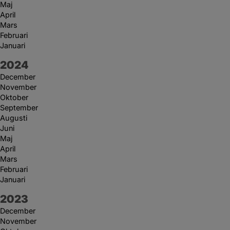
Maj
April
Mars
Februari
Januari
År:
2024
December
November
Oktober
September
Augusti
Juni
Maj
April
Mars
Februari
Januari
År:
2023
December
November