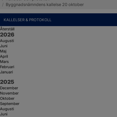
/
Byggnadsnämndens kallelse 20 oktober
KALLELSER & PROTOKOLL
Återställ
År:
2026
Augusti
Juni
Maj
April
Mars
Februari
Januari
År:
2025
December
November
Oktober
September
Augusti
Juni