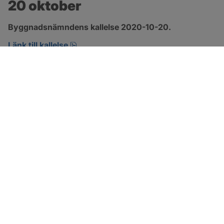
20 oktober
Byggnadsnämndens kallelse 2020-10-20.
pdf, öppnas i nytt fönster.
Länk till kallelse
SOTENÄS KOMMUN
Besöksadress
Parkgatan 46
456 80 Kungshamn
Hitta hit