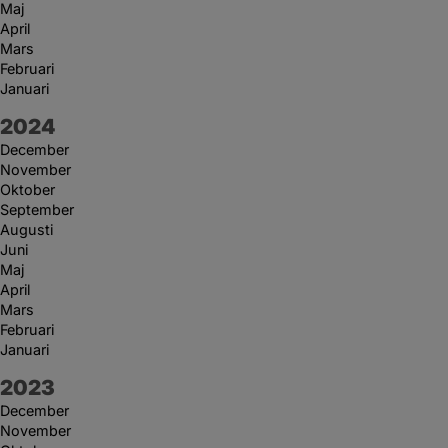
Maj
April
Mars
Februari
Januari
År:
2024
December
November
Oktober
September
Augusti
Juni
Maj
April
Mars
Februari
Januari
År:
2023
December
November