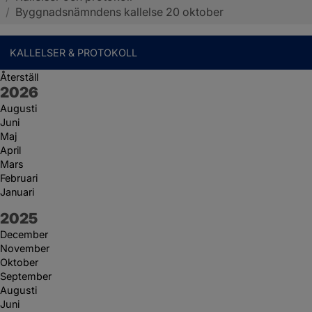
/
Byggnadsnämndens kallelse 20 oktober
KALLELSER & PROTOKOLL
Återställ
År:
2026
Augusti
Juni
Maj
April
Mars
Februari
Januari
År:
2025
December
November
Oktober
September
Augusti
Juni