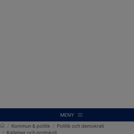
MENY
/
Kommun & politik
/
Politik och demokrati
/
Kallelser och protokoll
Sotenäs kommun