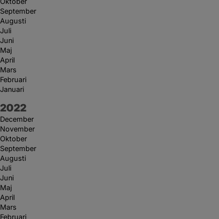
Oktober
September
Augusti
Juli
Juni
Maj
April
Mars
Februari
Januari
År:
2022
December
November
Oktober
September
Augusti
Juli
Juni
Maj
April
Mars
Februari