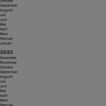
Oktober
September
Augusti
Juli
Juni
Maj
April
Mars
Februari
Januari
År:
2022
December
November
Oktober
September
Augusti
Juli
Juni
Maj
April
Mars
Februari