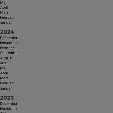
Maj
April
Mars
Februari
Januari
År:
2024
December
November
Oktober
September
Augusti
Juni
Maj
April
Mars
Februari
Januari
År:
2023
December
November