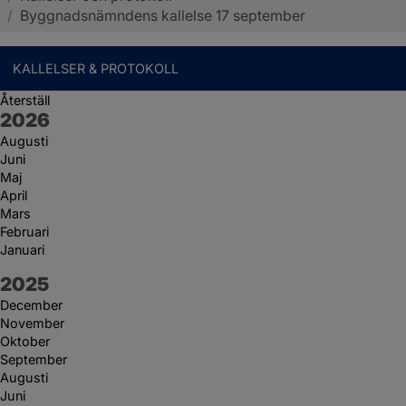
/
Byggnadsnämndens kallelse 17 september
KALLELSER & PROTOKOLL
Återställ
År:
2026
Augusti
Juni
Maj
April
Mars
Februari
Januari
År:
2025
December
November
Oktober
September
Augusti
Juni