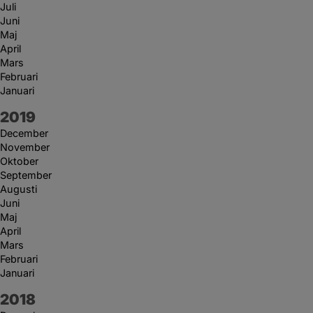
Juli
Juni
Maj
April
Mars
Februari
Januari
År:
2019
December
November
Oktober
September
Augusti
Juni
Maj
April
Mars
Februari
Januari
År:
2018