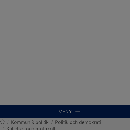
MENY
/
Kommun & politik
/
Politik och demokrati
/
Kallelser och protokoll
Sotenäs kommun