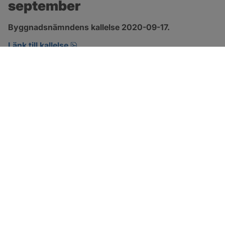
september
Byggnadsnämndens kallelse 2020-09-17.
pdf, öppnas i nytt fönster.
Länk till kallelse
SOTENÄS KOMMUN
Besöksadress
Parkgatan 46
456 80 Kungshamn
Hitta hit