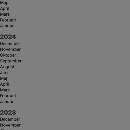
Maj
April
Mars
Februari
Januari
År:
2024
December
November
Oktober
September
Augusti
Juni
Maj
April
Mars
Februari
Januari
År:
2023
December
November