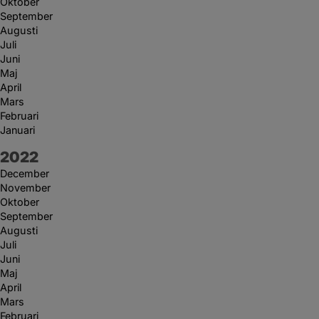
Oktober
September
Augusti
Juli
Juni
Maj
April
Mars
Februari
Januari
År:
2022
December
November
Oktober
September
Augusti
Juli
Juni
Maj
April
Mars
Februari