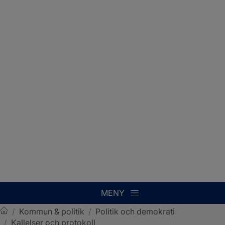
MENY
/
Kommun & politik
/
Politik och demokrati
/
Kallelser och protokoll
Sotenäs kommun