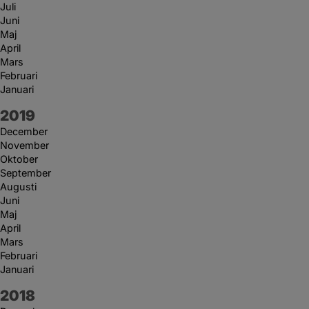
Juli
Juni
Maj
April
Mars
Februari
Januari
År:
2019
December
November
Oktober
September
Augusti
Juni
Maj
April
Mars
Februari
Januari
År:
2018