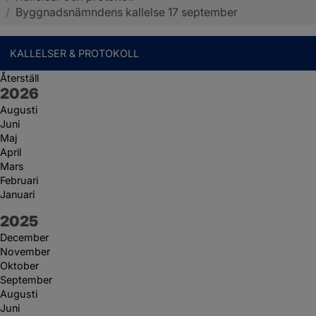
/
Byggnadsnämndens kallelse 17 september
KALLELSER & PROTOKOLL
Återställ
År:
2026
Augusti
Juni
Maj
April
Mars
Februari
Januari
År:
2025
December
November
Oktober
September
Augusti
Juni