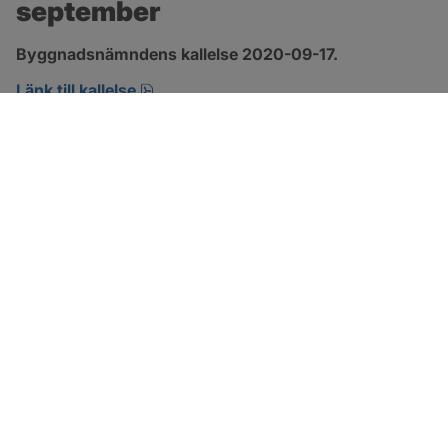
september
Byggnadsnämndens kallelse 2020-09-17.
pdf, öppnas i nytt fönster.
Länk till kallelse
SOTENÄS KOMMUN
Besöksadress
Parkgatan 46
456 80 Kungshamn
Hitta hit