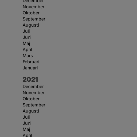
December
November
Oktober
September
Augusti
Juli
Juni
Maj
April
Mars
Februari
Januari
År:
2021
December
November
Oktober
September
Augusti
Juli
Juni
Maj
April