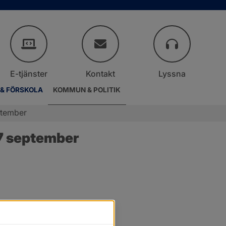
E-tjänster
Kontakt
Lyssna
 & FÖRSKOLA
KOMMUN & POLITIK
ptember
7 september