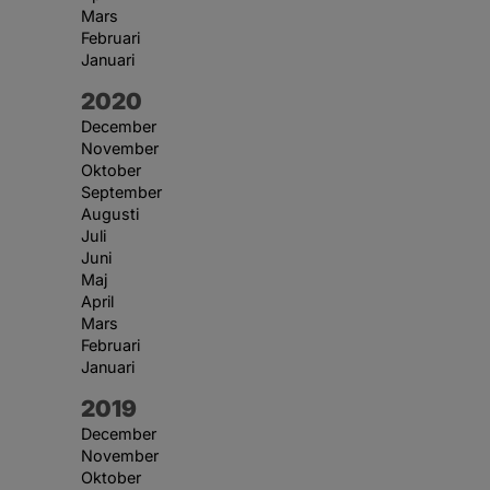
Mars
Februari
Januari
År:
2020
December
November
Oktober
September
Augusti
Juli
Juni
Maj
April
Mars
Februari
Januari
År:
2019
December
November
Oktober