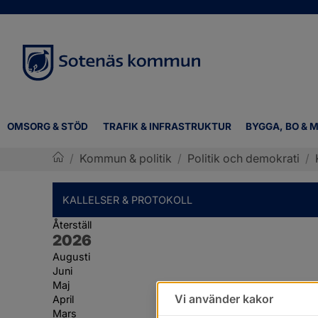
OMSORG & STÖD
TRAFIK & INFRASTRUKTUR
BYGGA, BO & M
/
Kommun & politik
/
Politik och demokrati
/
Sotenäs kommun
KALLELSER & PROTOKOLL
Återställ
År:
2026
Augusti
Juni
Maj
Vi använder kakor
April
Mars