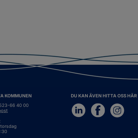
TA KOMMUNEN
DU KAN ÄVEN HITTA OSS HÄR
0523-66 40 00
post
:
 torsdag
6:30