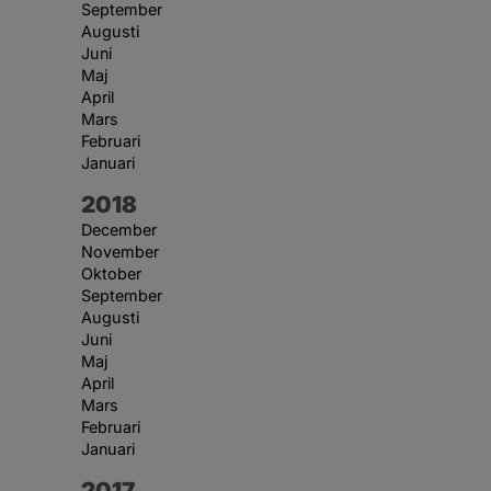
September
Augusti
Juni
Maj
April
Mars
Februari
Januari
År:
2018
December
November
Oktober
September
Augusti
Juni
Maj
April
Mars
Februari
Januari
År:
2017