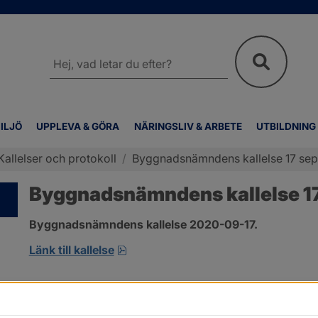
Sök
på
webbplatsen
ILJÖ
UPPLEVA & GÖRA
NÄRINGSLIV & ARBETE
UTBILDNING
Kallelser och protokoll
/
Byggnadsnämndens kallelse 17 se
Byggnadsnämndens kallelse 1
Byggnadsnämndens kallelse 2020-09-17.
pdf, öppnas i nytt fönster.
Länk till kallelse