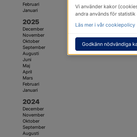
Februari
Vi använder kakor (cookies
Januari
andra används för statisti
År:
2025
Läs mer i vår cookiepolicy
December
November
Oktober
Godkänn nödvändiga k
September
Augusti
Juni
Maj
April
Mars
Februari
Januari
År:
2024
December
November
Oktober
September
Augusti