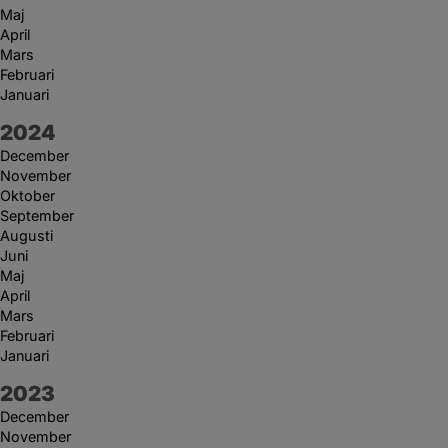
Maj
April
Mars
Februari
Januari
År:
2024
December
November
Oktober
September
Augusti
Juni
Maj
April
Mars
Februari
Januari
År:
2023
December
November