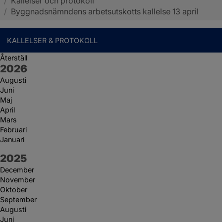
/
Kallelser och protokoll
Sotenäs kommun
/
Byggnadsnämndens arbetsutskotts kallelse 13 april
KALLELSER & PROTOKOLL
Återställ
År:
2026
Augusti
Juni
Maj
April
Mars
Februari
Januari
År:
2025
December
November
Oktober
September
Augusti
Juni