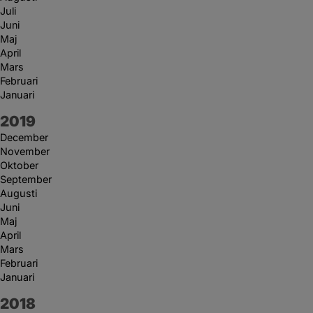
Juli
Juni
Maj
April
Mars
Februari
Januari
År:
2019
December
November
Oktober
September
Augusti
Juni
Maj
April
Mars
Februari
Januari
År:
2018