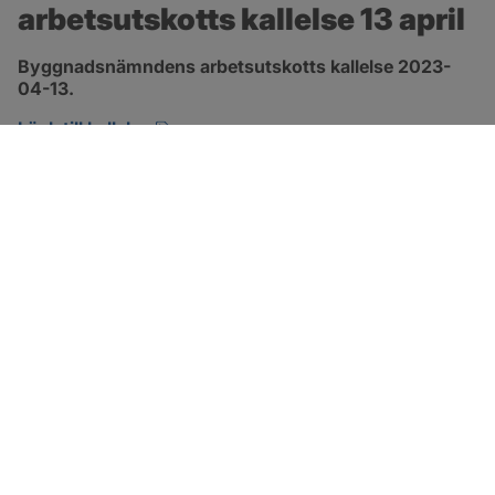
arbetsutskotts kallelse 13 april
Byggnadsnämndens arbetsutskotts kallelse 2023-
04-13.
pdf, 104 kB, öppnas i nytt fönster.
Länk till kallelse
SOTENÄS KOMMUN
Besöksadress
Parkgatan 46
456 80 Kungshamn
Hitta hit