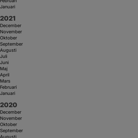
Februari
Januari
År:
2021
December
November
Oktober
September
Augusti
Juli
Juni
Maj
April
Mars
Februari
Januari
År:
2020
December
November
Oktober
September
Augusti