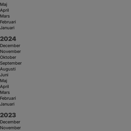
Maj
April
Mars
Februari
Januari
År:
2024
December
November
Oktober
September
Augusti
Juni
Maj
April
Mars
Februari
Januari
År:
2023
December
November