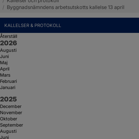
/
Kallelser och protokoll
Sotenäs kommun
/
Byggnadsnämndens arbetsutskotts kallelse 13 april
KALLELSER & PROTOKOLL
Återställ
År:
2026
Augusti
Juni
Maj
April
Mars
Februari
Januari
År:
2025
December
November
Oktober
September
Augusti
Juni