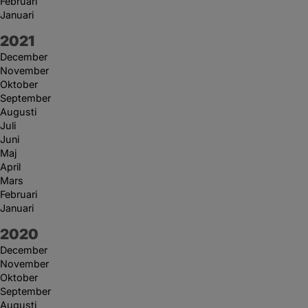
Februari
Januari
År:
2021
December
November
Oktober
September
Augusti
Juli
Juni
Maj
April
Mars
Februari
Januari
År:
2020
December
November
Oktober
September
Augusti