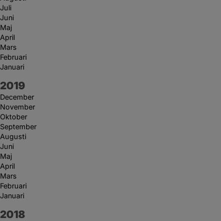
Juli
Juni
Maj
April
Mars
Februari
Januari
År:
2019
December
November
Oktober
September
Augusti
Juni
Maj
April
Mars
Februari
Januari
År:
2018