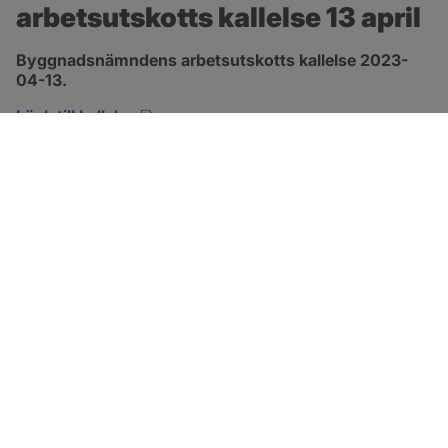
arbetsutskotts kallelse 13 april
Byggnadsnämndens arbetsutskotts kallelse 2023-
04-13.
pdf, 104 kB, öppnas i nytt fönster.
Länk till kallelse
SOTENÄS KOMMUN
Besöksadress
Parkgatan 46
456 80 Kungshamn
Hitta hit