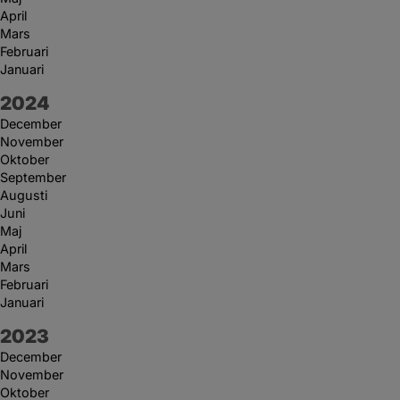
April
Mars
Februari
Januari
År:
2024
December
November
Oktober
September
Augusti
Juni
Maj
April
Mars
Februari
Januari
År:
2023
December
November
Oktober