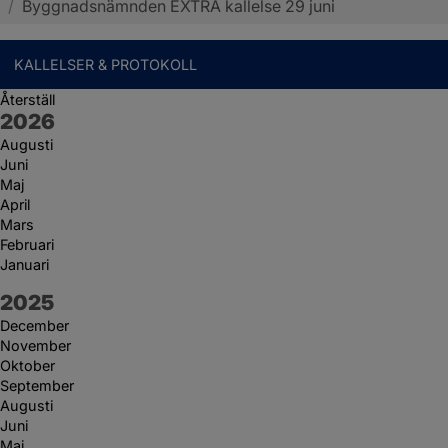
/
Byggnadsnämnden EXTRA kallelse 29 juni
KALLELSER & PROTOKOLL
Återställ
År:
2026
Augusti
Juni
Maj
April
Mars
Februari
Januari
År:
2025
December
November
Oktober
September
Augusti
Juni
Maj