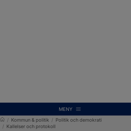
MENY
/
Kommun & politik
/
Politik och demokrati
/
Kallelser och protokoll
Sotenäs kommun