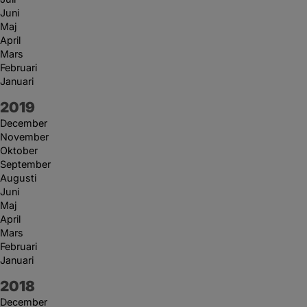
Juni
Maj
April
Mars
Februari
Januari
År:
2019
December
November
Oktober
September
Augusti
Juni
Maj
April
Mars
Februari
Januari
År:
2018
December