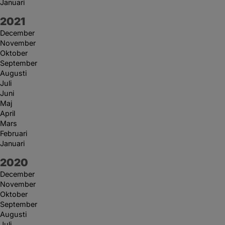
Januari
År:
2021
December
November
Oktober
September
Augusti
Juli
Juni
Maj
April
Mars
Februari
Januari
År:
2020
December
November
Oktober
September
Augusti
Juli