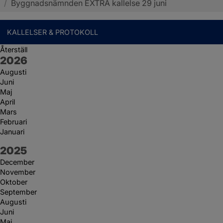
/
Byggnadsnämnden EXTRA kallelse 29 juni
KALLELSER & PROTOKOLL
Återställ
År:
2026
Augusti
Juni
Maj
April
Mars
Februari
Januari
År:
2025
December
November
Oktober
September
Augusti
Juni
Maj