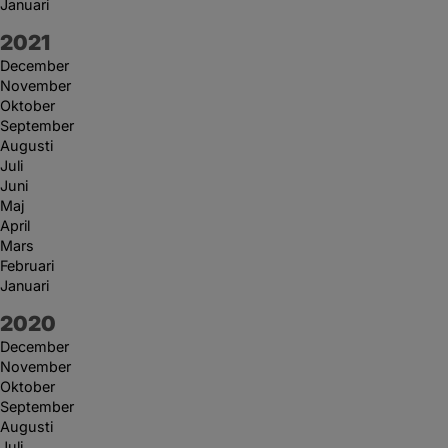
Januari
År:
2021
December
November
Oktober
September
Augusti
Juli
Juni
Maj
April
Mars
Februari
Januari
År:
2020
December
November
Oktober
September
Augusti
Juli