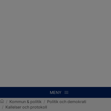
MENY
/
Kommun & politik
/
Politik och demokrati
/
Kallelser och protokoll
Sotenäs kommun