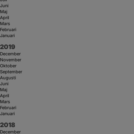
Juni
Maj
April
Mars
Februari
Januari
År:
2019
December
November
Oktober
September
Augusti
Juni
Maj
April
Mars
Februari
Januari
År:
2018
December