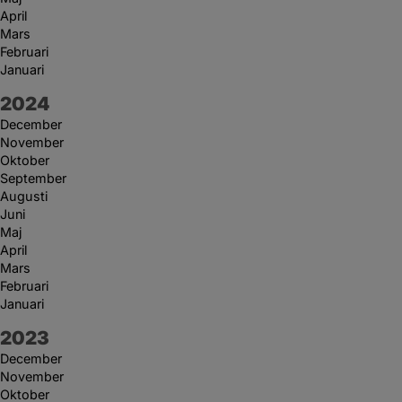
April
Mars
Februari
Januari
År:
2024
December
November
Oktober
September
Augusti
Juni
Maj
April
Mars
Februari
Januari
År:
2023
December
November
Oktober