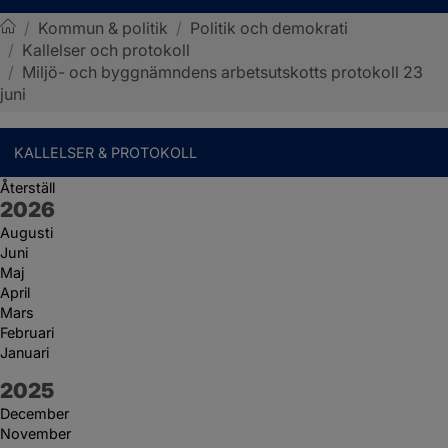
/
Kommun & politik
/
Politik och demokrati
/
Kallelser och protokoll
Sotenäs kommun
/
Miljö- och byggnämndens arbetsutskotts protokoll 23
juni
KALLELSER & PROTOKOLL
Återställ
År:
2026
Augusti
Juni
Maj
April
Mars
Februari
Januari
År:
2025
December
November