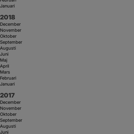
Januari
År:
2018
December
November
Oktober
September
Augusti
Juni
Maj
April
Mars
Februari
Januari
År:
2017
December
November
Oktober
September
Augusti
Juni