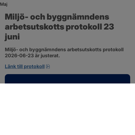
Maj
Miljö- och byggnämndens 
arbetsutskotts protokoll 23 
juni
Miljö- och byggnämndens arbetsutskotts protokoll 
2026-06-23 är justerat.
pdf, 692.2 kB, öppnas i nytt fönster.
Länk till protokoll
Kontakt