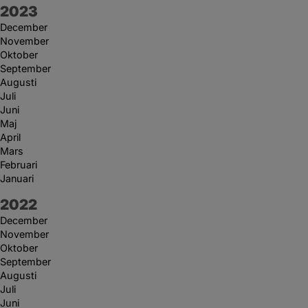
År:
2023
December
November
Oktober
September
Augusti
Juli
Juni
Maj
April
Mars
Februari
Januari
År:
2022
December
November
Oktober
September
Augusti
Juli
Juni