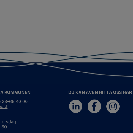
TA KOMMUNEN
DU KAN ÄVEN HITTA OSS HÄR
0523-66 40 00
post
:
 torsdag
6:30