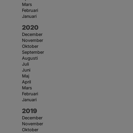
Mars
Februari
Januari
År:
2020
December
November
Oktober
September
Augusti
Juli
Juni
Maj
April
Mars
Februari
Januari
År:
2019
December
November
Oktober