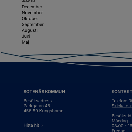
December
November
Oktober
September
Augusti
Juni
Maj
SOTENÄS KOMMUN
KONTAK
Besöksadress
Telefon: 
Parkgatan 46
Skicka e-
456 80 Kungshamn
Besökstid
Måndag -
Hitta hit
08:00 - 1
Fredag