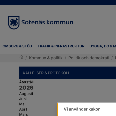
OMSORG & STÖD
TRAFIK & INFRASTRUKTUR
BYGGA, BO & M
/
Kommun & politik
/
Politik och demokrati
/
Sotenäs kommun
KALLELSER & PROTOKOLL
Återställ
År:
2026
Augusti
Juni
Maj
Vi använder kakor
April
Mars