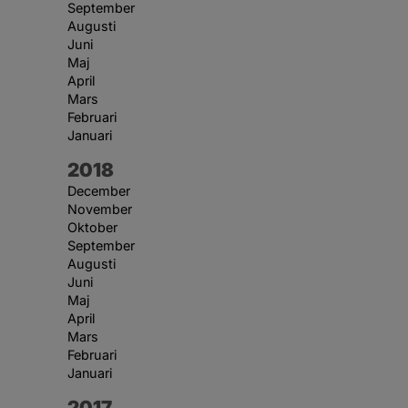
September
Augusti
Juni
Maj
April
Mars
Februari
Januari
År:
2018
December
November
Oktober
September
Augusti
Juni
Maj
April
Mars
Februari
Januari
År:
2017