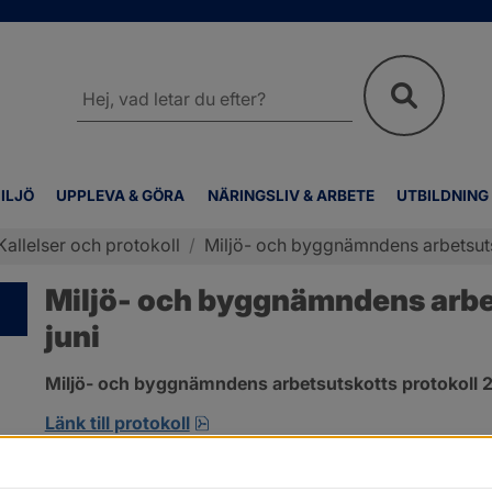
Sök
på
webbplatsen
ILJÖ
UPPLEVA & GÖRA
NÄRINGSLIV & ARBETE
UTBILDNING
Kallelser och protokoll
/
Miljö- och byggnämndens arbetsutsk
Miljö- och byggnämndens arbet
juni
Miljö- och byggnämndens arbetsutskotts protokoll 2
pdf, 692.2 kB, öppnas i nytt fönst
Länk till protokoll