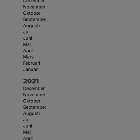
December
November
Oktober
September
Augusti
Juli
Juni
Maj
April
Mars
Februari
Januari
År:
2021
December
November
Oktober
September
Augusti
Juli
Juni
Maj
April