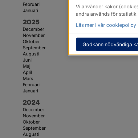
Februari
Vi använder kakor (cookies
Januari
andra används för statisti
År:
2025
Läs mer i vår cookiepolicy
December
November
Oktober
Godkänn nödvändiga k
September
Augusti
Juni
Maj
April
Mars
Februari
Januari
År:
2024
December
November
Oktober
September
Augusti