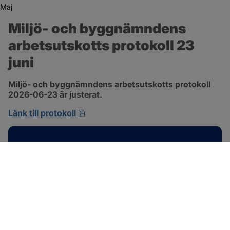
Maj
Miljö- och byggnämndens 
arbetsutskotts protokoll 23 
juni
Miljö- och byggnämndens arbetsutskotts protokoll 
2026-06-23 är justerat.
pdf, 692.2 kB, öppnas i nytt fönster.
Länk till protokoll
Kontakt