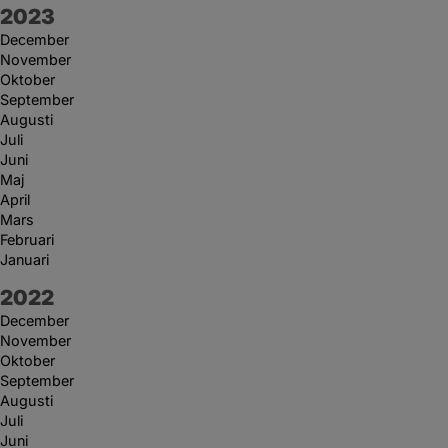
År:
2023
December
November
Oktober
September
Augusti
Juli
Juni
Maj
April
Mars
Februari
Januari
År:
2022
December
November
Oktober
September
Augusti
Juli
Juni