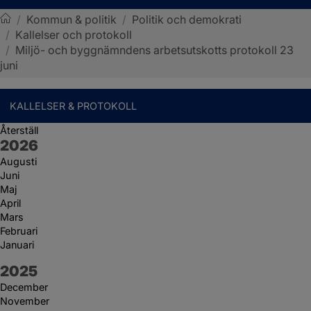
/
Kommun & politik
/
Politik och demokrati
/
Kallelser och protokoll
Sotenäs kommun
/
Miljö- och byggnämndens arbetsutskotts protokoll 23
juni
KALLELSER & PROTOKOLL
Återställ
År:
2026
Augusti
Juni
Maj
April
Mars
Februari
Januari
År:
2025
December
November