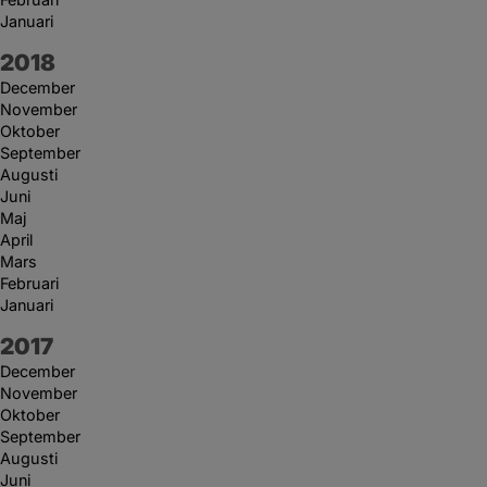
Januari
År:
2018
December
November
Oktober
September
Augusti
Juni
Maj
April
Mars
Februari
Januari
År:
2017
December
November
Oktober
September
Augusti
Juni