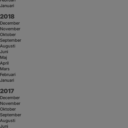
Januari
År:
2018
December
November
Oktober
September
Augusti
Juni
Maj
April
Mars
Februari
Januari
År:
2017
December
November
Oktober
September
Augusti
Juni