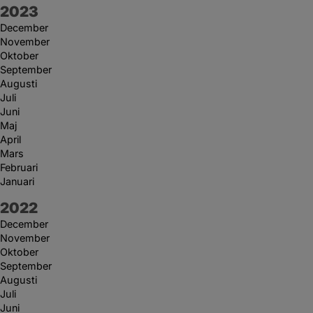
År:
2023
December
November
Oktober
September
Augusti
Juli
Juni
Maj
April
Mars
Februari
Januari
År:
2022
December
November
Oktober
September
Augusti
Juli
Juni