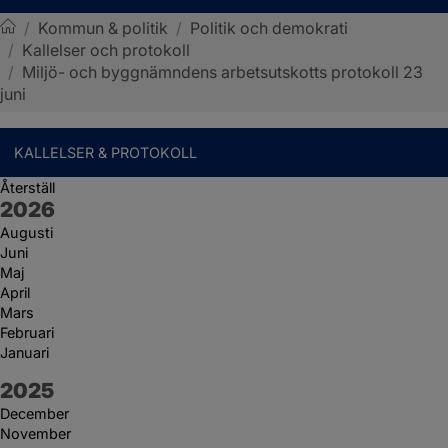
/
Kommun & politik
/
Politik och demokrati
/
Kallelser och protokoll
Sotenäs kommun
/
Miljö- och byggnämndens arbetsutskotts protokoll 23
juni
KALLELSER & PROTOKOLL
Återställ
År:
2026
Augusti
Juni
Maj
April
Mars
Februari
Januari
År:
2025
December
November