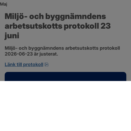
Maj
Miljö- och byggnämndens 
arbetsutskotts protokoll 23 
juni
Miljö- och byggnämndens arbetsutskotts protokoll 
2026-06-23 är justerat.
pdf, 692.2 kB, öppnas i nytt fönster.
Länk till protokoll
Kontakt