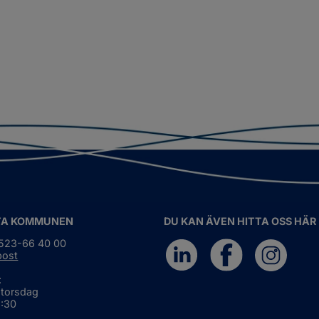
TA KOMMUNEN
DU KAN ÄVEN HITTA OSS HÄR
0523-66 40 00
post
:
 torsdag
6:30