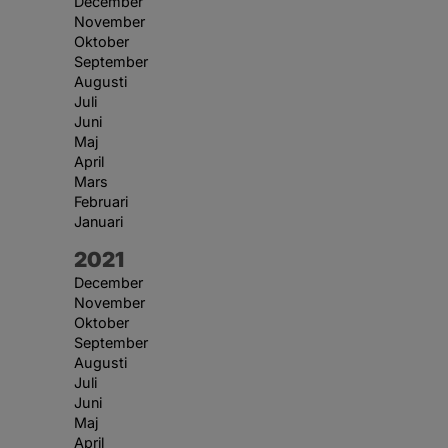
December
November
Oktober
September
Augusti
Juli
Juni
Maj
April
Mars
Februari
Januari
År:
2021
December
November
Oktober
September
Augusti
Juli
Juni
Maj
April