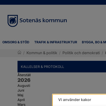
OMSORG & STÖD
TRAFIK & INFRASTRUKTUR
BYGGA, BO & M
/
Kommun & politik
/
Politik och demokrati
/
Sotenäs kommun
KALLELSER & PROTOKOLL
Återställ
År:
2026
Augusti
Juni
Maj
Vi använder kakor
April
Mars