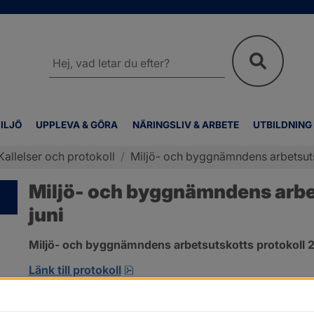
Sök
på
webbplatsen
ILJÖ
UPPLEVA & GÖRA
NÄRINGSLIV & ARBETE
UTBILDNING
Kallelser och protokoll
/
Miljö- och byggnämndens arbetsutsk
Miljö- och byggnämndens arbet
juni
Miljö- och byggnämndens arbetsutskotts protokoll 2
pdf, 692.2 kB, öppnas i nytt fönst
Länk till protokoll