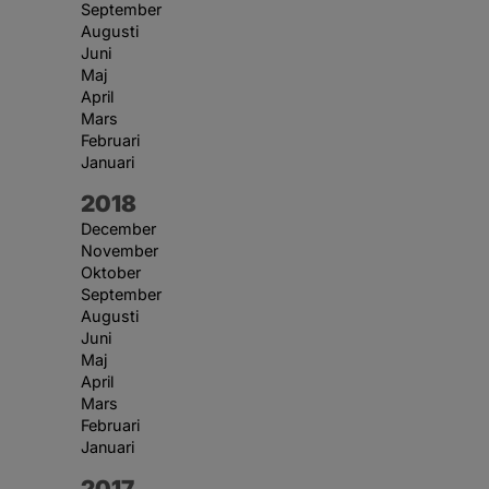
September
Augusti
Juni
Maj
April
Mars
Februari
Januari
År:
2018
December
November
Oktober
September
Augusti
Juni
Maj
April
Mars
Februari
Januari
År:
2017