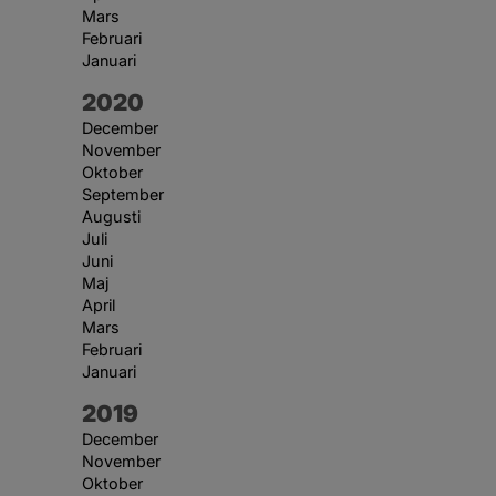
Mars
Februari
Januari
År:
2020
December
November
Oktober
September
Augusti
Juli
Juni
Maj
April
Mars
Februari
Januari
År:
2019
December
November
Oktober