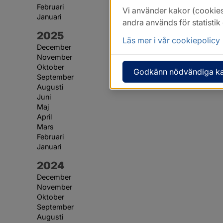
Februari
Vi använder kakor (cookies
Januari
andra används för statisti
År:
2025
Läs mer i vår cookiepolicy
December
November
Oktober
Godkänn nödvändiga k
September
Augusti
Juni
Maj
April
Mars
Februari
Januari
År:
2024
December
November
Oktober
September
Augusti