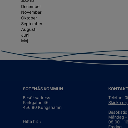
December
November
Oktober
September
Augusti
Juni
Maj
SOTENÄS KOMMUN
KONTAK
Besöksadress
Telefon: 
Parkgatan 46
Skicka e-
456 80 Kungshamn
Besökstid
Måndag -
Hitta hit
08:00 - 1
Fredag