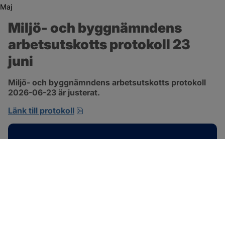
Maj
Miljö- och byggnämndens 
arbetsutskotts protokoll 23 
juni
Miljö- och byggnämndens arbetsutskotts protokoll 
2026-06-23 är justerat.
pdf, 692.2 kB, öppnas i nytt fönster.
Länk till protokoll
Kontakt