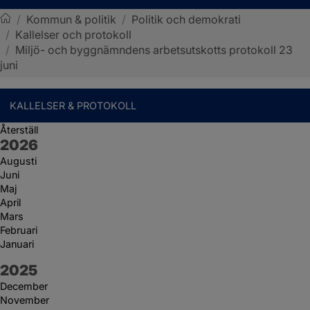
/
Kommun & politik
/
Politik och demokrati
/
Kallelser och protokoll
Sotenäs kommun
/
Miljö- och byggnämndens arbetsutskotts protokoll 23
juni
KALLELSER & PROTOKOLL
Återställ
År:
2026
Augusti
Juni
Maj
April
Mars
Februari
Januari
År:
2025
December
November