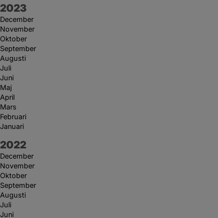
År:
2023
December
November
Oktober
September
Augusti
Juli
Juni
Maj
April
Mars
Februari
Januari
År:
2022
December
November
Oktober
September
Augusti
Juli
Juni