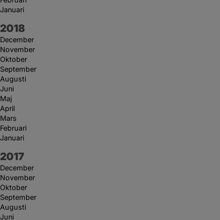
Januari
År:
2018
December
November
Oktober
September
Augusti
Juni
Maj
April
Mars
Februari
Januari
År:
2017
December
November
Oktober
September
Augusti
Juni