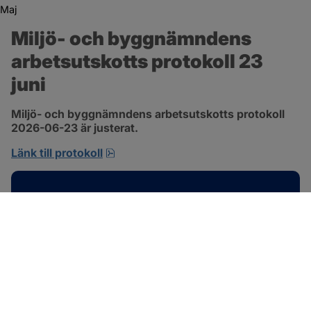
Maj
Miljö- och byggnämndens 
arbetsutskotts protokoll 23 
juni
Miljö- och byggnämndens arbetsutskotts protokoll 
2026-06-23 är justerat.
pdf, 692.2 kB, öppnas i nytt fönster.
Länk till protokoll
Kontakt