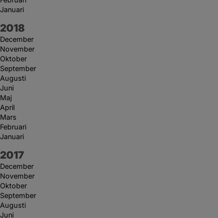
Januari
År:
2018
December
November
Oktober
September
Augusti
Juni
Maj
April
Mars
Februari
Januari
År:
2017
December
November
Oktober
September
Augusti
Juni