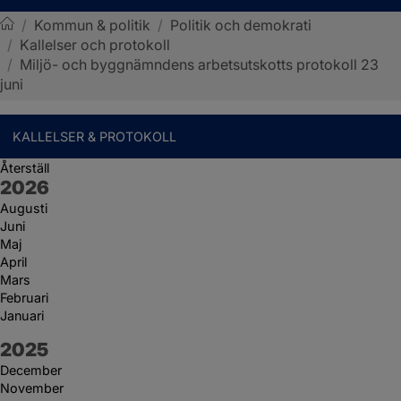
/
Kommun & politik
/
Politik och demokrati
/
Kallelser och protokoll
Sotenäs kommun
/
Miljö- och byggnämndens arbetsutskotts protokoll 23
juni
KALLELSER & PROTOKOLL
Återställ
År:
2026
Augusti
Juni
Maj
April
Mars
Februari
Januari
År:
2025
December
November