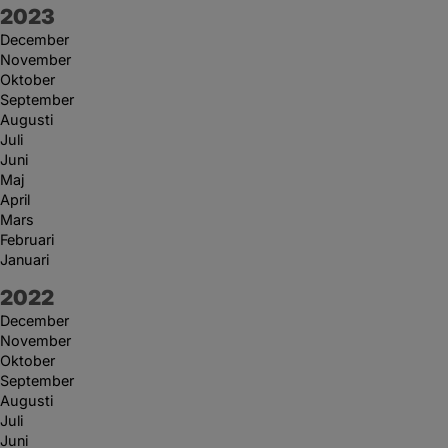
År:
2023
December
November
Oktober
September
Augusti
Juli
Juni
Maj
April
Mars
Februari
Januari
År:
2022
December
November
Oktober
September
Augusti
Juli
Juni